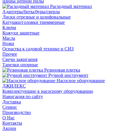
Шины цепной пилы
Расходный материал
Адаптеры/биты/буры/сверла
Диски отрезные и шлифовальные
Катушки/головки триммерные
Ключи
Кожухи защитные
Масла
Ножи
Оснастка к садовой технике и СИЗ
Прочее
Свечи зажигания
Тарелки опорные
Резиновая плитка
Ручной инструмент
Насосное оборудование
ДЖИЛЕКС
Комплектующие к насосному оборудованию
Навигация по сайту
Доставка
Сервис
Производство
О Нас
Контакты
Акции