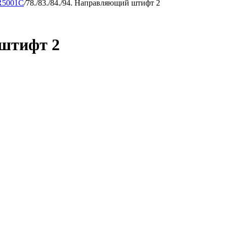
5001C
/
78./83./84./94. Направляющий штифт 2
 штифт 2