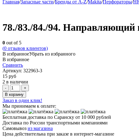
Главная
/
Запасные части
/
Бренды от A-Z
/
Makita
/
Перфораторы
/
HR
78./83./84./94. Направляющий
0
out of 5
(
0
отзывов клиентов)
В избранное
Убрать из избранного
В избранное
Сравнить
Артикул:
322963-3
15
руб
2 в наличии
Quantity
В корзину
Заказ в один клик!
Мы принимаем к оплате:
Бесплатная доставка по Саранску
от 10 000 рублей
Доставка по России транспортными компаниями
Самовывоз
из магазина
Цена действительна при заказе в интернет-магазине