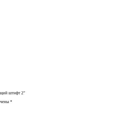
яющий штифт 2”
ечены
*