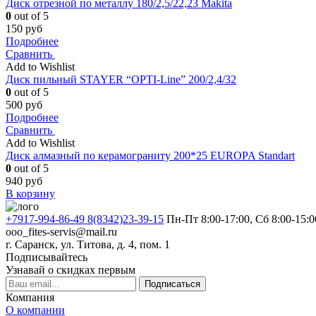
Диск отрезной по металлу 180/2,5/22,23 Makita
0
out of 5
150
руб
Подробнее
Сравнить
Add to Wishlist
Диск пильный STAYER “OPTI-Line” 200/2,4/32
0
out of 5
500
руб
Подробнее
Сравнить
Add to Wishlist
Диск алмазный по керамограниту 200*25 EUROPA Standart
0
out of 5
940
руб
В корзину
+7917-994-86-49 8(8342)23-39-15
Пн-Пт 8:00-17:00, Сб 8:00-15:0
ooo_fites-servis@mail.ru
г. Саранск, ул. Титова, д. 4, пом. 1
Подписывайтесь
Узнавай о скидках первым
Подписаться
Компания
О компании