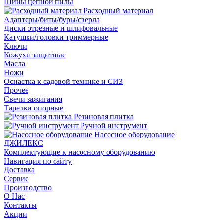
Шины цепной пилы
Расходный материал
Адаптеры/биты/буры/сверла
Диски отрезные и шлифовальные
Катушки/головки триммерные
Ключи
Кожухи защитные
Масла
Ножи
Оснастка к садовой технике и СИЗ
Прочее
Свечи зажигания
Тарелки опорные
Резиновая плитка
Ручной инструмент
Насосное оборудование
ДЖИЛЕКС
Комплектующие к насосному оборудованию
Навигация по сайту
Доставка
Сервис
Производство
О Нас
Контакты
Акции