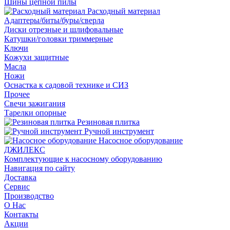
Шины цепной пилы
Расходный материал
Адаптеры/биты/буры/сверла
Диски отрезные и шлифовальные
Катушки/головки триммерные
Ключи
Кожухи защитные
Масла
Ножи
Оснастка к садовой технике и СИЗ
Прочее
Свечи зажигания
Тарелки опорные
Резиновая плитка
Ручной инструмент
Насосное оборудование
ДЖИЛЕКС
Комплектующие к насосному оборудованию
Навигация по сайту
Доставка
Сервис
Производство
О Нас
Контакты
Акции