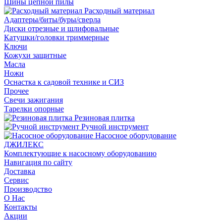
Шины цепной пилы
Расходный материал
Адаптеры/биты/буры/сверла
Диски отрезные и шлифовальные
Катушки/головки триммерные
Ключи
Кожухи защитные
Масла
Ножи
Оснастка к садовой технике и СИЗ
Прочее
Свечи зажигания
Тарелки опорные
Резиновая плитка
Ручной инструмент
Насосное оборудование
ДЖИЛЕКС
Комплектующие к насосному оборудованию
Навигация по сайту
Доставка
Сервис
Производство
О Нас
Контакты
Акции