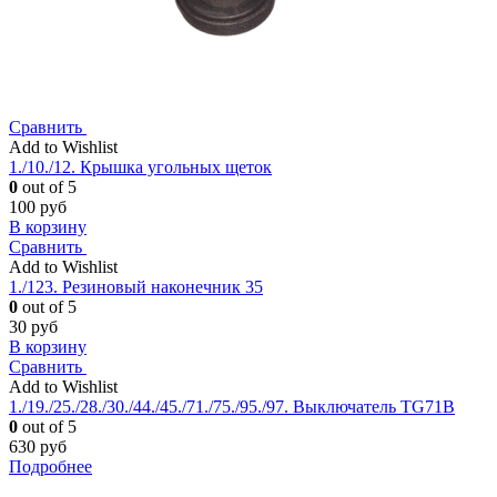
Сравнить
Add to Wishlist
1./10./12. Крышка угольных щеток
0
out of 5
100
руб
В корзину
Сравнить
Add to Wishlist
1./123. Резиновый наконечник 35
0
out of 5
30
руб
В корзину
Сравнить
Add to Wishlist
1./19./25./28./30./44./45./71./75./95./97. Выключатель TG71B
0
out of 5
630
руб
Подробнее