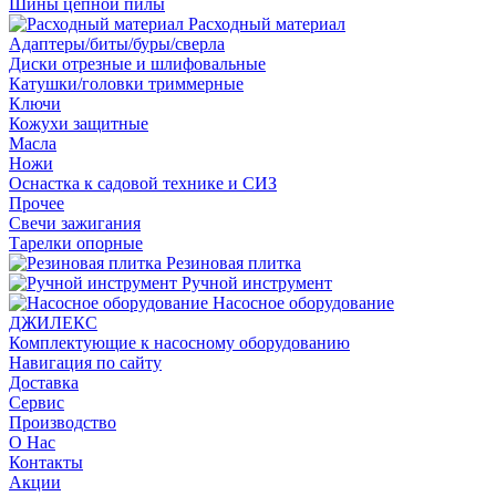
Шины цепной пилы
Расходный материал
Адаптеры/биты/буры/сверла
Диски отрезные и шлифовальные
Катушки/головки триммерные
Ключи
Кожухи защитные
Масла
Ножи
Оснастка к садовой технике и СИЗ
Прочее
Свечи зажигания
Тарелки опорные
Резиновая плитка
Ручной инструмент
Насосное оборудование
ДЖИЛЕКС
Комплектующие к насосному оборудованию
Навигация по сайту
Доставка
Сервис
Производство
О Нас
Контакты
Акции