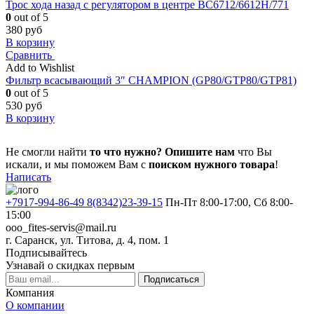
Трос хода назад с регулятором в центре ВС6712/6612Н/771
0
out of 5
380
руб
В корзину
Сравнить
Add to Wishlist
Фильтр всасывающий 3″ CHAMPION (GP80/GТP80/GТP81)
0
out of 5
530
руб
В корзину
Не смогли найти
то что нужно?
Опишите нам
что Вы
искали, и мы поможем Вам с
поиском нужного товара
!
Написать
+7917-994-86-49 8(8342)23-39-15
Пн-Пт 8:00-17:00, Сб 8:00-
15:00
ooo_fites-servis@mail.ru
г. Саранск, ул. Титова, д. 4, пом. 1
Подписывайтесь
Узнавай о скидках первым
Подписаться
Компания
О компании