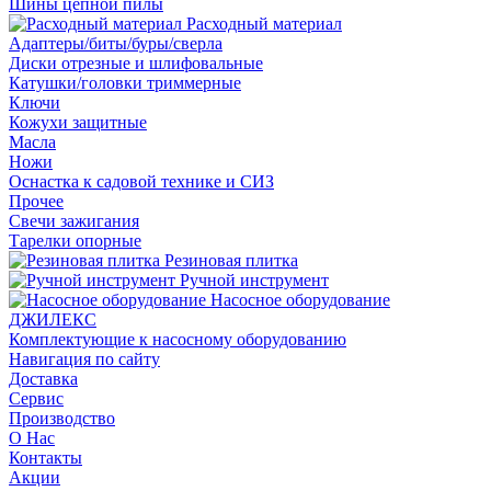
Шины цепной пилы
Расходный материал
Адаптеры/биты/буры/сверла
Диски отрезные и шлифовальные
Катушки/головки триммерные
Ключи
Кожухи защитные
Масла
Ножи
Оснастка к садовой технике и СИЗ
Прочее
Свечи зажигания
Тарелки опорные
Резиновая плитка
Ручной инструмент
Насосное оборудование
ДЖИЛЕКС
Комплектующие к насосному оборудованию
Навигация по сайту
Доставка
Сервис
Производство
О Нас
Контакты
Акции