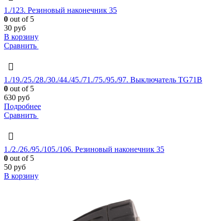
1./123. Резиновый наконечник 35
0
out of 5
30
руб
В корзину
Сравнить
1./19./25./28./30./44./45./71./75./95./97. Выключатель TG71B
0
out of 5
630
руб
Подробнее
Сравнить
1./2./26./95./105./106. Резиновый наконечник 35
0
out of 5
50
руб
В корзину