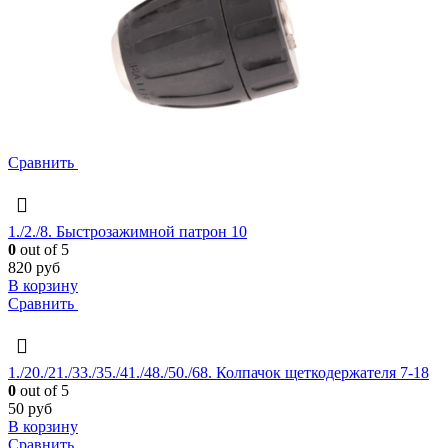
Сравнить
1./2./8. Быстрозажимной патрон 10
0
out of 5
820
руб
В корзину
Сравнить
1./20./21./33./35./41./48./50./68. Колпачок щеткодержателя 7-18
0
out of 5
50
руб
В корзину
Сравнить