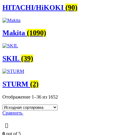
HITACHI/HiKOKI
(90)
Makita
(1090)
SKIL
(39)
STURM
(2)
Отображение 1–36 из 1652
Сравнить
0
out of 5