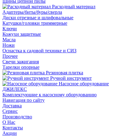
Шины цепной пилы
Расходный материал
Адаптеры/биты/буры/сверла
Диски отрезные и шлифовальные
Катушки/головки триммерные
Ключи
Кожухи защитные
Масла
Ножи
Оснастка к садовой технике и СИЗ
Прочее
Свечи зажигания
Тарелки опорные
Резиновая плитка
Ручной инструмент
Насосное оборудование
ДЖИЛЕКС
Комплектующие к насосному оборудованию
Навигация по сайту
Доставка
Сервис
Производство
О Нас
Контакты
Акции