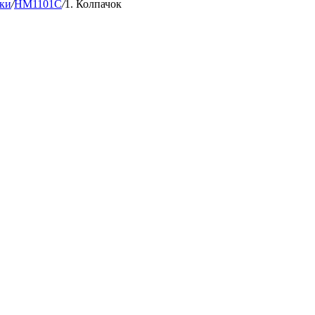
ки
/
HM1101C
/
1. Колпачок