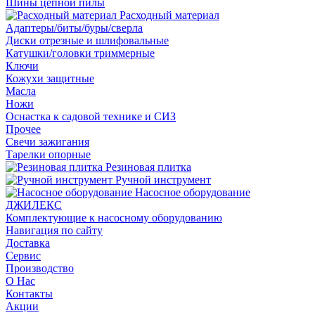
Шины цепной пилы
Расходный материал
Адаптеры/биты/буры/сверла
Диски отрезные и шлифовальные
Катушки/головки триммерные
Ключи
Кожухи защитные
Масла
Ножи
Оснастка к садовой технике и СИЗ
Прочее
Свечи зажигания
Тарелки опорные
Резиновая плитка
Ручной инструмент
Насосное оборудование
ДЖИЛЕКС
Комплектующие к насосному оборудованию
Навигация по сайту
Доставка
Сервис
Производство
О Нас
Контакты
Акции