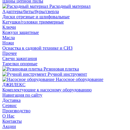
Шины цепной пилы
Расходный материал
Адаптеры/биты/буры/сверла
Диски отрезные и шлифовальные
Катушки/головки триммерные
Ключи
Кожухи защитные
Масла
Ножи
Оснастка к садовой технике и СИЗ
Прочее
Свечи зажигания
Тарелки опорные
Резиновая плитка
Ручной инструмент
Насосное оборудование
ДЖИЛЕКС
Комплектующие к насосному оборудованию
Навигация по сайту
Доставка
Сервис
Производство
О Нас
Контакты
Акции