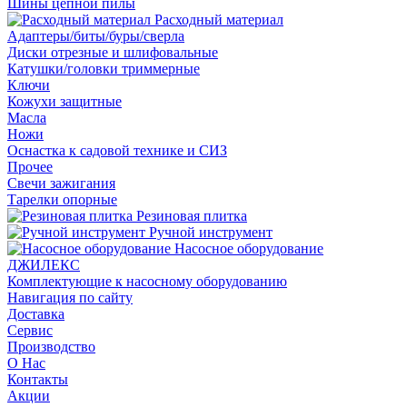
Шины цепной пилы
Расходный материал
Адаптеры/биты/буры/сверла
Диски отрезные и шлифовальные
Катушки/головки триммерные
Ключи
Кожухи защитные
Масла
Ножи
Оснастка к садовой технике и СИЗ
Прочее
Свечи зажигания
Тарелки опорные
Резиновая плитка
Ручной инструмент
Насосное оборудование
ДЖИЛЕКС
Комплектующие к насосному оборудованию
Навигация по сайту
Доставка
Сервис
Производство
О Нас
Контакты
Акции