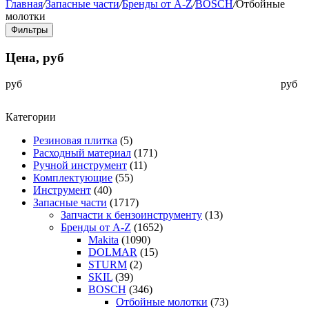
Главная
/
Запасные части
/
Бренды от A-Z
/
BOSCH
/
Отбойные
молотки
Фильтры
Цена, руб
руб
руб
Категории
Резиновая плитка
(5)
Расходный материал
(171)
Ручной инструмент
(11)
Комплектующие
(55)
Инструмент
(40)
Запасные части
(1717)
Запчасти к бензоинструменту
(13)
Бренды от A-Z
(1652)
Makita
(1090)
DOLMAR
(15)
STURM
(2)
SKIL
(39)
BOSCH
(346)
Отбойные молотки
(73)