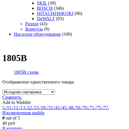
SKIL
(39)
BOSCH
(346)
HITACHI/HiKOKI
(90)
DeWALT
(93)
Разное
(43)
Корпусы
(9)
Насосное оборудование
(100)
1805B
1805B схема
Отображение единственного товара
Сравнить
Add to Wishlist
5./11./12./13./22./23./26./33./43./45./48./56./70./71./75./77.
Изоляционная шайба
0
out of 5
40
руб
В корзину