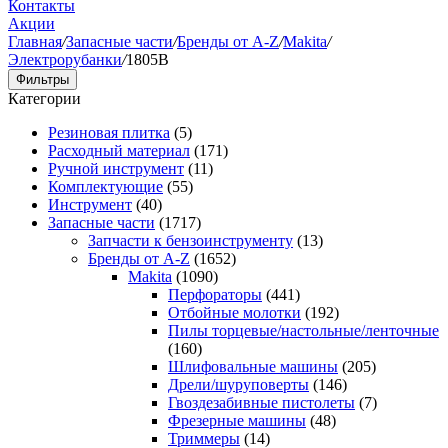
Контакты
Акции
Главная
/
Запасные части
/
Бренды от A-Z
/
Makita
/
Электрорубанки
/
1805B
Фильтры
Категории
Резиновая плитка
(5)
Расходный материал
(171)
Ручной инструмент
(11)
Комплектующие
(55)
Инструмент
(40)
Запасные части
(1717)
Запчасти к бензоинструменту
(13)
Бренды от A-Z
(1652)
Makita
(1090)
Перфораторы
(441)
Отбойные молотки
(192)
Пилы торцевые/настольные/ленточные
(160)
Шлифовальные машины
(205)
Дрели/шуруповерты
(146)
Гвоздезабивные пистолеты
(7)
Фрезерные машины
(48)
Триммеры
(14)