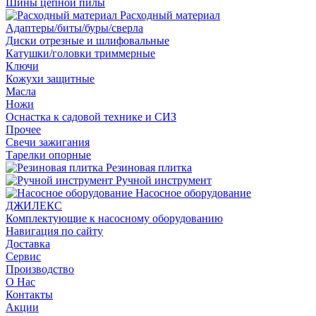
Шины цепной пилы
Расходный материал
Адаптеры/биты/буры/сверла
Диски отрезные и шлифовальные
Катушки/головки триммерные
Ключи
Кожухи защитные
Масла
Ножи
Оснастка к садовой технике и СИЗ
Прочее
Свечи зажигания
Тарелки опорные
Резиновая плитка
Ручной инструмент
Насосное оборудование
ДЖИЛЕКС
Комплектующие к насосному оборудованию
Навигация по сайту
Доставка
Сервис
Производство
О Нас
Контакты
Акции