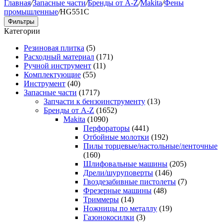
Главная
/
Запасные части
/
Бренды от A-Z
/
Makita
/
Фены
промышленные
/
HG551C
Фильтры
Категории
Резиновая плитка
(5)
Расходный материал
(171)
Ручной инструмент
(11)
Комплектующие
(55)
Инструмент
(40)
Запасные части
(1717)
Запчасти к бензоинструменту
(13)
Бренды от A-Z
(1652)
Makita
(1090)
Перфораторы
(441)
Отбойные молотки
(192)
Пилы торцевые/настольные/ленточные
(160)
Шлифовальные машины
(205)
Дрели/шуруповерты
(146)
Гвоздезабивные пистолеты
(7)
Фрезерные машины
(48)
Триммеры
(14)
Ножницы по металлу
(19)
Газонокосилки
(3)