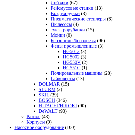
Лобзики
(67)
Рейсмусовые станки
(13)
Воздуходувки
(3)
Пневматические степлеры
(6)
Пылесосы
(4)
Электрорубанки
(15)
Мойки
(8)
Бензопилы/бензорезы
(96)
Фены промышленные
(3)
HG5012
(3)
HG5002
(3)
HG550V
(2)
HG551C
(1)
Полировальные машины
(28)
Гайковерты
(13)
DOLMAR
(15)
STURM
(2)
SKIL
(39)
BOSCH
(346)
HITACHI/HiKOKI
(90)
DeWALT
(93)
Разное
(43)
Корпусы
(9)
Насосное оборудование
(100)