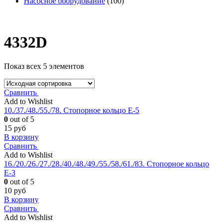
Насосное оборудование
(100)
4332D
Показ всех 5 элементов
Сравнить
Add to Wishlist
10./37./48./55./78. Стопорное кольцо Е-5
0
out of 5
15
руб
В корзину
Сравнить
Add to Wishlist
16./20./26./27./28./40./48./49./55./58./61./83. Стопорное кольцо
Е-3
0
out of 5
10
руб
В корзину
Сравнить
Add to Wishlist