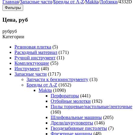
Главная
/
Запасные части
/
Бренды от A-Z
/
Makita
/
Лобзики
/
4332D
Фильтры
Цена, руб
руб
руб
Категории
Резиновая плитка
(5)
Расходный материал
(171)
Ручной инструмент
(11)
Комплектующие
(55)
Инструмент
(40)
Запасные части
(1717)
Запчасти к бензоинструменту
(13)
Бренды от A-Z
(1652)
Makita
(1090)
Перфораторы
(441)
Отбойные молотки
(192)
Пилы торцевые/настольные/ленточные
(160)
Шлифовальные машины
(205)
Дрели/шуруповерты
(146)
Гвоздезабивные пистолеты
(7)
Фрезерные машины
(48)