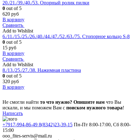
20./21./39./40./53. Опорный ролик пилки
0
out of 5
620
руб
В корзину
Сравнить
Add to Wishlist
6./11./15./25./26./40./44./47./52./63./75. Стопорное кольцо S-8
0
out of 5
15
руб
В корзину
Сравнить
Add to Wishlist
8./13./25./27./38. Нажимная пластина
0
out of 5
320
руб
В корзину
Не смогли найти
то что нужно?
Опишите нам
что Вы
искали, и мы поможем Вам с
поиском нужного товара
!
Написать
+7917-994-86-49 8(8342)23-39-15
Пн-Пт 8:00-17:00, Сб 8:00-
15:00
ooo_fites-servis@mail.ru