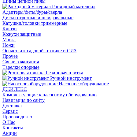
Шины цепной пилы
Расходный материал
Адаптеры/биты/буры/сверла
Диски отрезные и шлифовальные
Катушки/головки триммерные
Ключи
Кожухи защитные
Масла
Ножи
Оснастка к садовой технике и СИЗ
Прочее
Свечи зажигания
Тарелки опорные
Резиновая плитка
Ручной инструмент
Насосное оборудование
ДЖИЛЕКС
Комплектующие к насосному оборудованию
Навигация по сайту
Доставка
Сервис
Производство
О Нас
Контакты
Акции