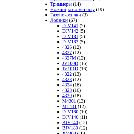
Триммеры
(14)
Ножницы по металлу
(19)
Газонокосилки
(3)
Лобзики
(67)
DJV141
(5)
DJV142
(5)
DJV181
(5)
DJV182
(5)
4326
(12)
4327
(12)
4327M
(12)
JV100D
(16)
JV101D
(16)
4322
(13)
4323
(12)
4324
(16)
4328
(16)
4329
(18)
M4301
(13)
MT431
(12)
DJV180
(10)
DJV140
(11)
BJV140
(12)
BJV180
(12)
XVJ03
(10)