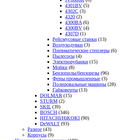
4301BV
(5)
4302C
(3)
4320
(2)
4300BA
(6)
4300BV
(4)
4307D
(1)
Рейсмусовые станки
(13)
Воздуходувки
(3)
Пневматические степлеры
(6)
Пылесосы
(4)
Электрорубанки
(15)
Мойки
(8)
Бензопилы/бензорезы
(96)
Фены промышленные
(3)
Полировальные машины
(28)
Гайковерты
(13)
DOLMAR
(15)
STURM
(2)
SKIL
(39)
BOSCH
(346)
HITACHI/HiKOKI
(90)
DeWALT
(93)
Разное
(43)
Корпусы
(9)