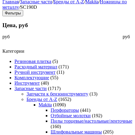
Главная
/
Запасные части
/
Бренды от A-Z
/
Makita
/
Ножницы по
металлу
/
SC190D
Фильтры
Цена, руб
руб
руб
Категории
Резиновая плитка
(5)
Расходный материал
(171)
Ручной инструмент
(11)
Комплектующие
(55)
Инструмент
(40)
Запасные части
(1717)
Запчасти к бензоинструменту
(13)
Бренды от A-Z
(1652)
Makita
(1090)
Перфораторы
(441)
Отбойные молотки
(192)
Пилы торцевые/настольные/ленточные
(160)
Шлифовальные машины
(205)