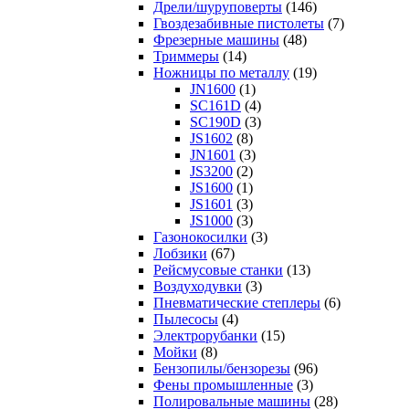
Дрели/шуруповерты
(146)
Гвоздезабивные пистолеты
(7)
Фрезерные машины
(48)
Триммеры
(14)
Ножницы по металлу
(19)
JN1600
(1)
SC161D
(4)
SC190D
(3)
JS1602
(8)
JN1601
(3)
JS3200
(2)
JS1600
(1)
JS1601
(3)
JS1000
(3)
Газонокосилки
(3)
Лобзики
(67)
Рейсмусовые станки
(13)
Воздуходувки
(3)
Пневматические степлеры
(6)
Пылесосы
(4)
Электрорубанки
(15)
Мойки
(8)
Бензопилы/бензорезы
(96)
Фены промышленные
(3)
Полировальные машины
(28)