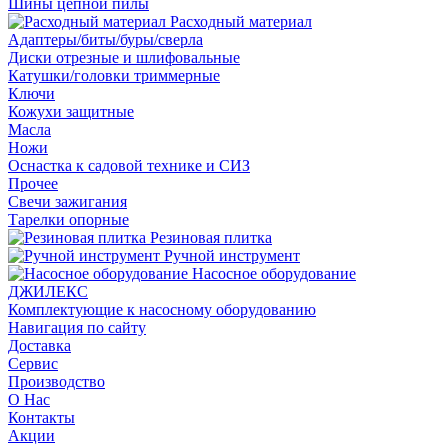
Шины цепной пилы
Расходный материал
Адаптеры/биты/буры/сверла
Диски отрезные и шлифовальные
Катушки/головки триммерные
Ключи
Кожухи защитные
Масла
Ножи
Оснастка к садовой технике и СИЗ
Прочее
Свечи зажигания
Тарелки опорные
Резиновая плитка
Ручной инструмент
Насосное оборудование
ДЖИЛЕКС
Комплектующие к насосному оборудованию
Навигация по сайту
Доставка
Сервис
Производство
О Нас
Контакты
Акции