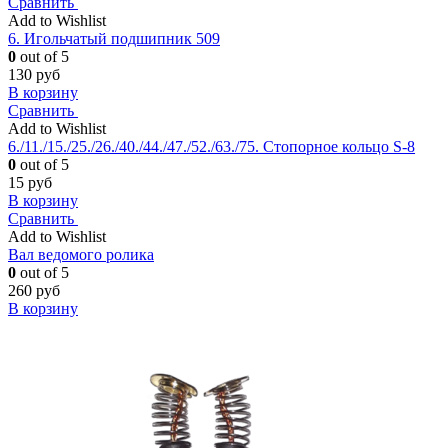
Сравнить
Add to Wishlist
6. Игольчатый подшипник 509
0
out of 5
130
руб
В корзину
Сравнить
Add to Wishlist
6./11./15./25./26./40./44./47./52./63./75. Стопорное кольцо S-8
0
out of 5
15
руб
В корзину
Сравнить
Add to Wishlist
Вал ведомого ролика
0
out of 5
260
руб
В корзину