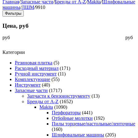
Главная
/
Запасные части
/
Бренды от A-Z
/
Makita
/
Шлифовальные
машины
/
ЛШМ
/
9910
Фильтры
Цена, руб
руб
руб
Категории
Резиновая плитка
(5)
Расходный материал
(171)
Ручной инструмент
(11)
Комплектующие
(55)
Инструмент
(40)
Запасные части
(1717)
Запчасти к бензоинструменту
(13)
Бренды от A-Z
(1652)
Makita
(1090)
Перфораторы
(441)
Отбойные молотки
(192)
Пилы торцевые/настольные/ленточные
(160)
Шлифовальные машины
(205)