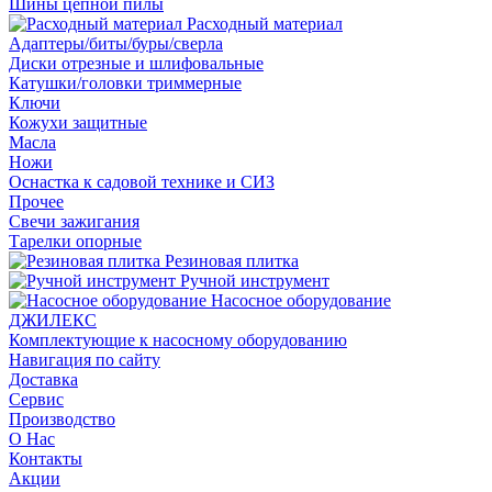
Шины цепной пилы
Расходный материал
Адаптеры/биты/буры/сверла
Диски отрезные и шлифовальные
Катушки/головки триммерные
Ключи
Кожухи защитные
Масла
Ножи
Оснастка к садовой технике и СИЗ
Прочее
Свечи зажигания
Тарелки опорные
Резиновая плитка
Ручной инструмент
Насосное оборудование
ДЖИЛЕКС
Комплектующие к насосному оборудованию
Навигация по сайту
Доставка
Сервис
Производство
О Нас
Контакты
Акции