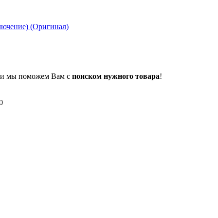
лючение) (Оригинал)
 и мы поможем Вам с
поиском нужного товара
!
0