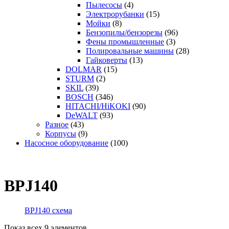
Пылесосы
(4)
Электрорубанки
(15)
Мойки
(8)
Бензопилы/бензорезы
(96)
Фены промышленные
(3)
Полировальные машины
(28)
Гайковерты
(13)
DOLMAR
(15)
STURM
(2)
SKIL
(39)
BOSCH
(346)
HITACHI/HiKOKI
(90)
DeWALT
(93)
Разное
(43)
Корпусы
(9)
Насосное оборудование
(100)
BPJ140
BPJ140 схема
Показ всех 9 элементов