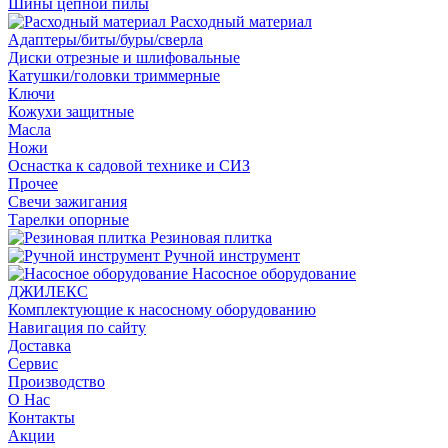
Шины цепной пилы
Расходный материал
Адаптеры/биты/буры/сверла
Диски отрезные и шлифовальные
Катушки/головки триммерные
Ключи
Кожухи защитные
Масла
Ножи
Оснастка к садовой технике и СИЗ
Прочее
Свечи зажигания
Тарелки опорные
Резиновая плитка
Ручной инструмент
Насосное оборудование
ДЖИЛЕКС
Комплектующие к насосному оборудованию
Навигация по сайту
Доставка
Сервис
Производство
О Нас
Контакты
Акции