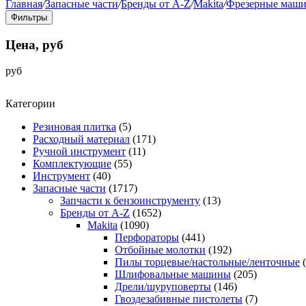
Главная
/
Запасные части
/
Бренды от A-Z
/
Makita
/
Фрезерные маш
Фильтры
Цена, руб
руб
Категории
Резиновая плитка
(5)
Расходный материал
(171)
Ручной инструмент
(11)
Комплектующие
(55)
Инструмент
(40)
Запасные части
(1717)
Запчасти к бензоинструменту
(13)
Бренды от A-Z
(1652)
Makita
(1090)
Перфораторы
(441)
Отбойные молотки
(192)
Пилы торцевые/настольные/ленточные
Шлифовальные машины
(205)
Дрели/шуруповерты
(146)
Гвоздезабивные пистолеты
(7)