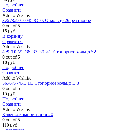
Подробнее
Сравнить
Add to Wishlist
3./5./8./9./10./35./С10. О-кольцо 26 резиновое
0
out of 5
15
руб
В корзину
Сравнить
Add to Wishlist
4./9./10./21./36./37./39./41. Стопорное кольцо S-9
0
out of 5
10
руб
Подробнее
Сравнить
Add to Wishlist
56./67./74./Е-16. Стопорное кольцо Е-8
0
out of 5
15
руб
Подробнее
Сравнить
Add to Wishlist
Ключ зажимной гайки 20
0
out of 5
110
руб