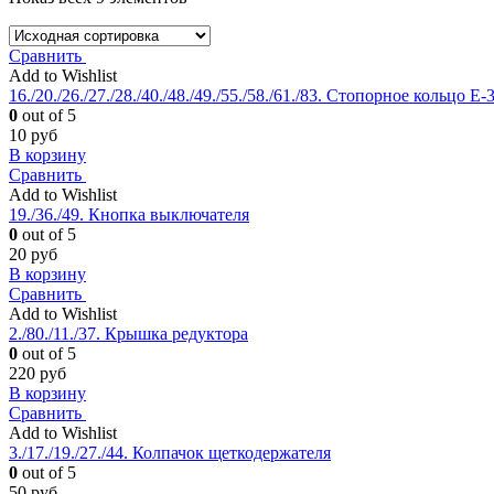
Сравнить
Add to Wishlist
16./20./26./27./28./40./48./49./55./58./61./83. Стопорное кольцо Е-
0
out of 5
10
руб
В корзину
Сравнить
Add to Wishlist
19./36./49. Кнопка выключателя
0
out of 5
20
руб
В корзину
Сравнить
Add to Wishlist
2./80./11./37. Крышка редуктора
0
out of 5
220
руб
В корзину
Сравнить
Add to Wishlist
3./17./19./27./44. Колпачок щеткодержателя
0
out of 5
50
руб