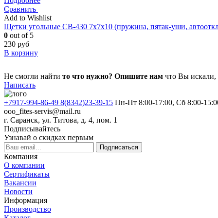
Подробнее
Сравнить
Add to Wishlist
Щетки угольные CB-430 7x7x10 (пружина, пятак-уши, автоотк
0
out of 5
230
руб
В корзину
Не смогли найти
то что нужно?
Опишите нам
что Вы искали,
Написать
+7917-994-86-49 8(8342)23-39-15
Пн-Пт 8:00-17:00, Сб 8:00-15:0
ooo_fites-servis@mail.ru
г. Саранск, ул. Титова, д. 4, пом. 1
Подписывайтесь
Узнавай о скидках первым
Подписаться
Компания
О компании
Сертификаты
Вакансии
Новости
Информация
Производство
Каталог