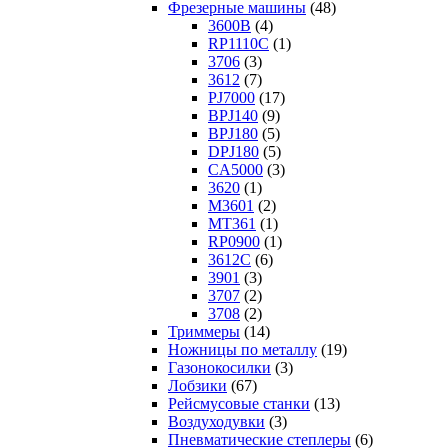
Фрезерные машины
(48)
3600B
(4)
RP1110C
(1)
3706
(3)
3612
(7)
PJ7000
(17)
BPJ140
(9)
BPJ180
(5)
DPJ180
(5)
CA5000
(3)
3620
(1)
M3601
(2)
MT361
(1)
RP0900
(1)
3612C
(6)
3901
(3)
3707
(2)
3708
(2)
Триммеры
(14)
Ножницы по металлу
(19)
Газонокосилки
(3)
Лобзики
(67)
Рейсмусовые станки
(13)
Воздуходувки
(3)
Пневматические степлеры
(6)