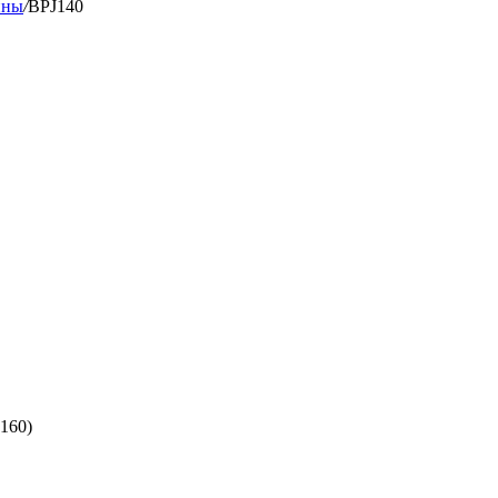
ины
/
BPJ140
(160)