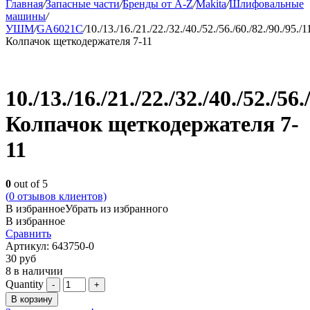
Главная
/
Запасные части
/
Бренды от A-Z
/
Makita
/
Шлифовальные
машины
/
УШМ
/
GA6021C
/
10./13./16./21./22./32./40./52./56./60./82./90./95./1
Колпачок щеткодержателя 7-11
10./13./16./21./22./32./40./52./56.
Колпачок щеткодержателя 7-
11
0
out of 5
(
0
отзывов клиентов)
В избранное
Убрать из избранного
В избранное
Сравнить
Артикул:
643750-0
30
руб
8 в наличии
Quantity
В корзину