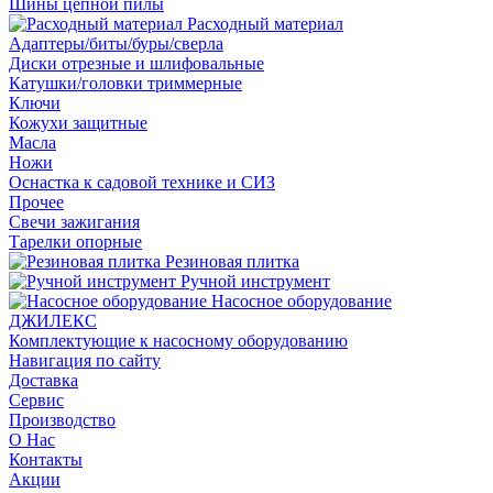
Шины цепной пилы
Расходный материал
Адаптеры/биты/буры/сверла
Диски отрезные и шлифовальные
Катушки/головки триммерные
Ключи
Кожухи защитные
Масла
Ножи
Оснастка к садовой технике и СИЗ
Прочее
Свечи зажигания
Тарелки опорные
Резиновая плитка
Ручной инструмент
Насосное оборудование
ДЖИЛЕКС
Комплектующие к насосному оборудованию
Навигация по сайту
Доставка
Сервис
Производство
О Нас
Контакты
Акции