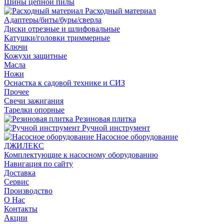
Шины цепной пилы
Расходный материал
Адаптеры/биты/буры/сверла
Диски отрезные и шлифовальные
Катушки/головки триммерные
Ключи
Кожухи защитные
Масла
Ножи
Оснастка к садовой технике и СИЗ
Прочее
Свечи зажигания
Тарелки опорные
Резиновая плитка
Ручной инструмент
Насосное оборудование
ДЖИЛЕКС
Комплектующие к насосному оборудованию
Навигация по сайту
Доставка
Сервис
Производство
О Нас
Контакты
Акции