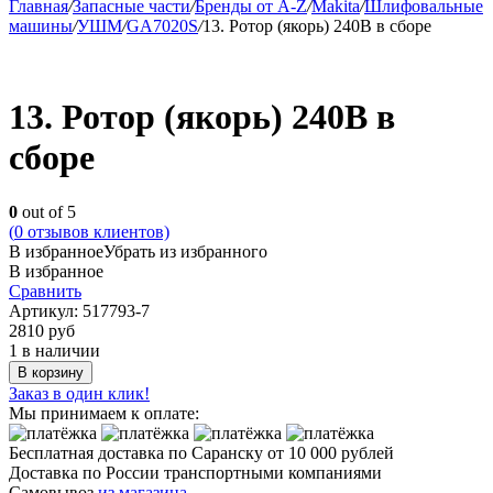
Главная
/
Запасные части
/
Бренды от A-Z
/
Makita
/
Шлифовальные
машины
/
УШМ
/
GA7020S
/
13. Ротор (якорь) 240В в сборе
13. Ротор (якорь) 240В в
сборе
0
out of 5
(
0
отзывов клиентов)
В избранное
Убрать из избранного
В избранное
Сравнить
Артикул:
517793-7
2810
руб
1 в наличии
В корзину
Заказ в один клик!
Мы принимаем к оплате:
Бесплатная доставка по Саранску
от 10 000 рублей
Доставка по России транспортными компаниями
Самовывоз
из магазина