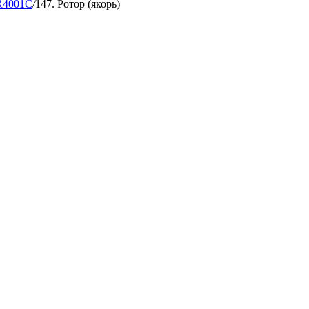
4001C
/
147. Ротор (якорь)