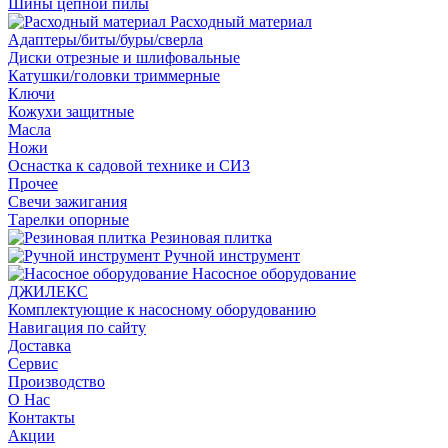
Шины цепной пилы
Расходный материал
Адаптеры/биты/буры/сверла
Диски отрезные и шлифовальные
Катушки/головки триммерные
Ключи
Кожухи защитные
Масла
Ножи
Оснастка к садовой технике и СИЗ
Прочее
Свечи зажигания
Тарелки опорные
Резиновая плитка
Ручной инструмент
Насосное оборудование
ДЖИЛЕКС
Комплектующие к насосному оборудованию
Навигация по сайту
Доставка
Сервис
Производство
О Нас
Контакты
Акции