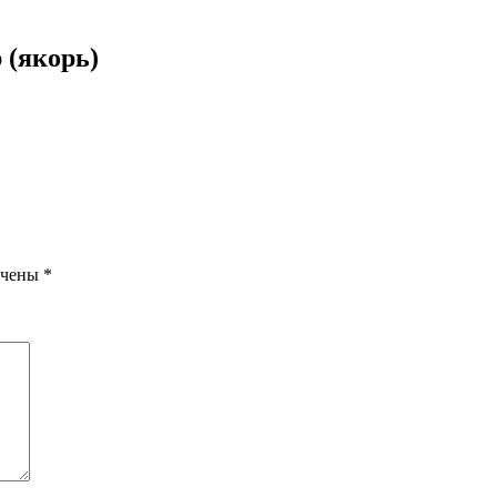
 (якорь)
ечены
*