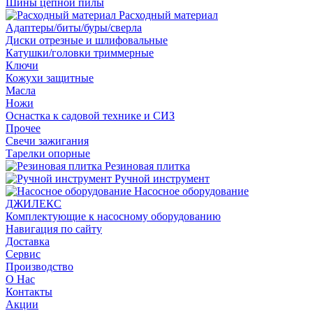
Шины цепной пилы
Расходный материал
Адаптеры/биты/буры/сверла
Диски отрезные и шлифовальные
Катушки/головки триммерные
Ключи
Кожухи защитные
Масла
Ножи
Оснастка к садовой технике и СИЗ
Прочее
Свечи зажигания
Тарелки опорные
Резиновая плитка
Ручной инструмент
Насосное оборудование
ДЖИЛЕКС
Комплектующие к насосному оборудованию
Навигация по сайту
Доставка
Сервис
Производство
О Нас
Контакты
Акции