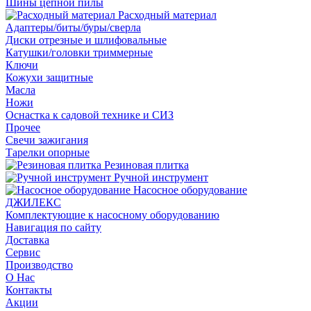
Шины цепной пилы
Расходный материал
Адаптеры/биты/буры/сверла
Диски отрезные и шлифовальные
Катушки/головки триммерные
Ключи
Кожухи защитные
Масла
Ножи
Оснастка к садовой технике и СИЗ
Прочее
Свечи зажигания
Тарелки опорные
Резиновая плитка
Ручной инструмент
Насосное оборудование
ДЖИЛЕКС
Комплектующие к насосному оборудованию
Навигация по сайту
Доставка
Сервис
Производство
О Нас
Контакты
Акции