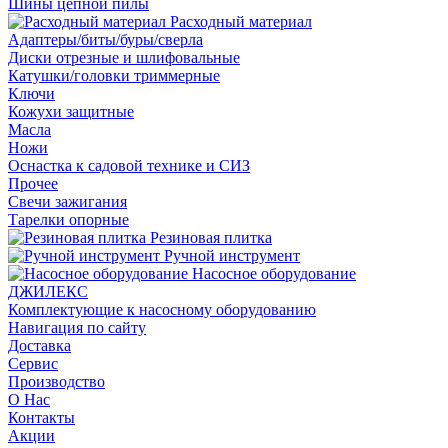
Шины цепной пилы
Расходный материал
Адаптеры/биты/буры/сверла
Диски отрезные и шлифовальные
Катушки/головки триммерные
Ключи
Кожухи защитные
Масла
Ножи
Оснастка к садовой технике и СИЗ
Прочее
Свечи зажигания
Тарелки опорные
Резиновая плитка
Ручной инструмент
Насосное оборудование
ДЖИЛЕКС
Комплектующие к насосному оборудованию
Навигация по сайту
Доставка
Сервис
Производство
О Нас
Контакты
Акции