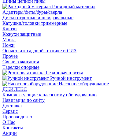
Шины цепной пилы
Расходный материал
Адаптеры/биты/буры/сверла
Диски отрезные и шлифовальные
Катушки/головки триммерные
Ключи
Кожухи защитные
Масла
Ножи
Оснастка к садовой технике и СИЗ
Прочее
Свечи зажигания
Тарелки опорные
Резиновая плитка
Ручной инструмент
Насосное оборудование
ДЖИЛЕКС
Комплектующие к насосному оборудованию
Навигация по сайту
Доставка
Сервис
Производство
О Нас
Контакты
Акции