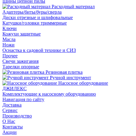
Шины цепной пилы
Расходный материал
Адаптеры/биты/буры/сверла
Диски отрезные и шлифовальные
Катушки/головки триммерные
Ключи
Кожухи защитные
Масла
Ножи
Оснастка к садовой технике и СИЗ
Прочее
Свечи зажигания
Тарелки опорные
Резиновая плитка
Ручной инструмент
Насосное оборудование
ДЖИЛЕКС
Комплектующие к насосному оборудованию
Навигация по сайту
Доставка
Сервис
Производство
О Нас
Контакты
Акции