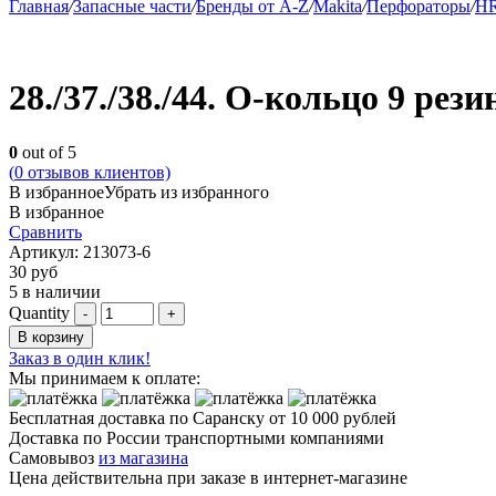
Главная
/
Запасные части
/
Бренды от A-Z
/
Makita
/
Перфораторы
/
HR
28./37./38./44. О-кольцо 9 рези
0
out of 5
(
0
отзывов клиентов)
В избранное
Убрать из избранного
В избранное
Сравнить
Артикул:
213073-6
30
руб
5 в наличии
Quantity
В корзину
Заказ в один клик!
Мы принимаем к оплате:
Бесплатная доставка по Саранску
от 10 000 рублей
Доставка по России транспортными компаниями
Самовывоз
из магазина
Цена действительна при заказе в интернет-магазине