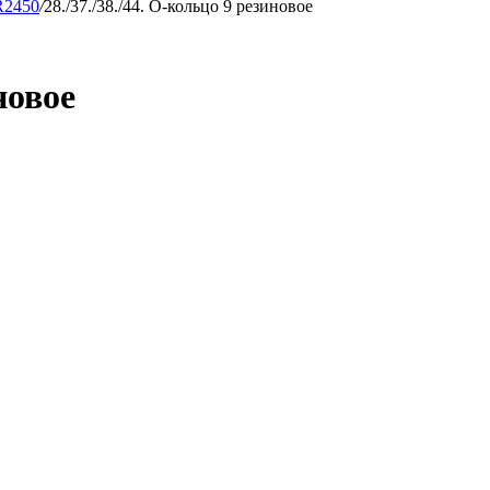
2450
/
28./37./38./44. О-кольцо 9 резиновое
новое