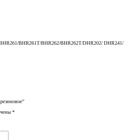
Z/BHR261/BHR261T/BHR262/BHR262T/DHR202/ DHR241/
9 резиновое”
ечены
*