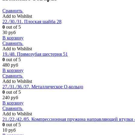
Сравнить
Add to Wishlist
22./30./31. Плоская шайба 28
0
out of 5
30
руб
В корзину
Сравнить
Add to Wishlist
19./48. Прямозубая шестерня 51
0
out of 5
480
руб
В корзину
Сравнить
Add to Wishlist
27./31./36./37. Металлическое О-кольцо
0
out of 5
240
руб
В корзину
Сравнить
Add to Wishlist
21./22./42./85. Компрессионная пружина направляющей втулки 
0
out of 5
10
руб