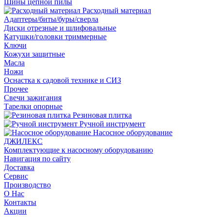
Шины цепной пилы
Расходный материал
Адаптеры/биты/буры/сверла
Диски отрезные и шлифовальные
Катушки/головки триммерные
Ключи
Кожухи защитные
Масла
Ножи
Оснастка к садовой технике и СИЗ
Прочее
Свечи зажигания
Тарелки опорные
Резиновая плитка
Ручной инструмент
Насосное оборудование
ДЖИЛЕКС
Комплектующие к насосному оборудованию
Навигация по сайту
Доставка
Сервис
Производство
О Нас
Контакты
Акции