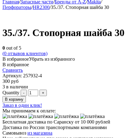
Главная
/
Запасные части
/
Бренды от A-Z
/
Makita
/
Перфораторы
/
HR2300
/
35./37. Стопорная шайба 30
35./37. Стопорная шайба 30
0
out of 5
(
0
отзывов клиентов)
В избранное
Убрать из избранного
В избранное
Сравнить
Артикул:
257932-4
300
руб
3 в наличии
Quantity
В корзину
Заказ в один клик!
Мы принимаем к оплате:
Бесплатная доставка по Саранску
от 10 000 рублей
Доставка по России транспортными компаниями
Самовывоз
из магазина