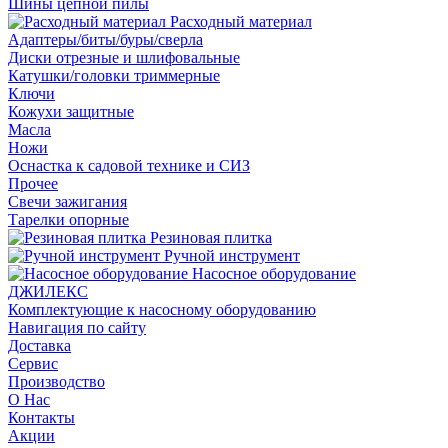
Шины цепной пилы
Расходный материал
Адаптеры/биты/буры/сверла
Диски отрезные и шлифовальные
Катушки/головки триммерные
Ключи
Кожухи защитные
Масла
Ножи
Оснастка к садовой технике и СИЗ
Прочее
Свечи зажигания
Тарелки опорные
Резиновая плитка
Ручной инструмент
Насосное оборудование
ДЖИЛЕКС
Комплектующие к насосному оборудованию
Навигация по сайту
Доставка
Сервис
Производство
О Нас
Контакты
Акции