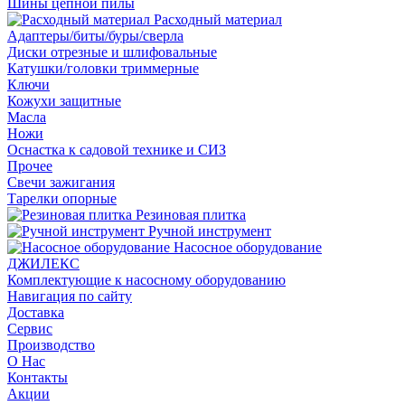
Шины цепной пилы
Расходный материал
Адаптеры/биты/буры/сверла
Диски отрезные и шлифовальные
Катушки/головки триммерные
Ключи
Кожухи защитные
Масла
Ножи
Оснастка к садовой технике и СИЗ
Прочее
Свечи зажигания
Тарелки опорные
Резиновая плитка
Ручной инструмент
Насосное оборудование
ДЖИЛЕКС
Комплектующие к насосному оборудованию
Навигация по сайту
Доставка
Сервис
Производство
О Нас
Контакты
Акции