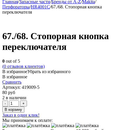
Главная
/
Запасные части
/
Бренды от A-Z
/
Makita
/
Перфораторы
/
HR4001C
/
67./68. Стопорная кнопка
переключателя
67./68. Стопорная кнопка
переключателя
0
out of 5
(
0
отзывов клиентов)
В избранное
Убрать из избранного
В избранное
Сравнить
Артикул:
419009-5
80
руб
2 в наличии
Quantity
В корзину
Заказ в один клик!
Мы принимаем к оплате: