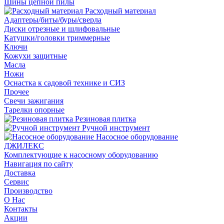
Шины цепной пилы
Расходный материал
Адаптеры/биты/буры/сверла
Диски отрезные и шлифовальные
Катушки/головки триммерные
Ключи
Кожухи защитные
Масла
Ножи
Оснастка к садовой технике и СИЗ
Прочее
Свечи зажигания
Тарелки опорные
Резиновая плитка
Ручной инструмент
Насосное оборудование
ДЖИЛЕКС
Комплектующие к насосному оборудованию
Навигация по сайту
Доставка
Сервис
Производство
О Нас
Контакты
Акции