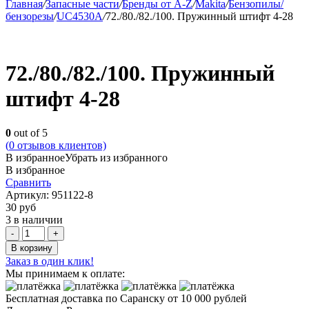
Главная
/
Запасные части
/
Бренды от A-Z
/
Makita
/
Бензопилы/
бензорезы
/
UC4530A
/
72./80./82./100. Пружинный штифт 4-28
72./80./82./100. Пружинный
штифт 4-28
0
out of 5
(
0
отзывов клиентов)
В избранное
Убрать из избранного
В избранное
Сравнить
Артикул:
951122-8
30
руб
3 в наличии
Quantity
В корзину
Заказ в один клик!
Мы принимаем к оплате:
Бесплатная доставка по Саранску
от 10 000 рублей