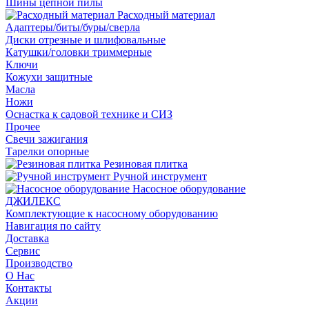
Шины цепной пилы
Расходный материал
Адаптеры/биты/буры/сверла
Диски отрезные и шлифовальные
Катушки/головки триммерные
Ключи
Кожухи защитные
Масла
Ножи
Оснастка к садовой технике и СИЗ
Прочее
Свечи зажигания
Тарелки опорные
Резиновая плитка
Ручной инструмент
Насосное оборудование
ДЖИЛЕКС
Комплектующие к насосному оборудованию
Навигация по сайту
Доставка
Сервис
Производство
О Нас
Контакты
Акции