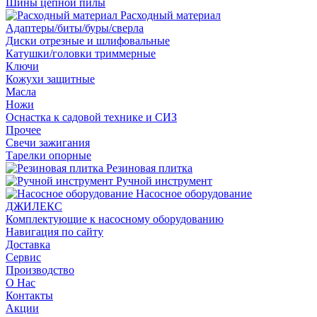
Шины цепной пилы
Расходный материал
Адаптеры/биты/буры/сверла
Диски отрезные и шлифовальные
Катушки/головки триммерные
Ключи
Кожухи защитные
Масла
Ножи
Оснастка к садовой технике и СИЗ
Прочее
Свечи зажигания
Тарелки опорные
Резиновая плитка
Ручной инструмент
Насосное оборудование
ДЖИЛЕКС
Комплектующие к насосному оборудованию
Навигация по сайту
Доставка
Сервис
Производство
О Нас
Контакты
Акции