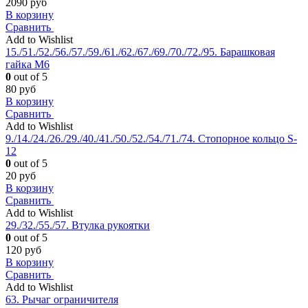
2090
руб
В корзину
Сравнить
Add to Wishlist
15./51./52./56./57./59./61./62./67./69./70./72./95. Барашковая
гайка М6
0
out of 5
80
руб
В корзину
Сравнить
Add to Wishlist
9./14./24./26./29./40./41./50./52./54./71./74. Стопорное кольцо S-
12
0
out of 5
20
руб
В корзину
Сравнить
Add to Wishlist
29./32./55./57. Втулка рукоятки
0
out of 5
120
руб
В корзину
Сравнить
Add to Wishlist
63. Рычаг ограничителя