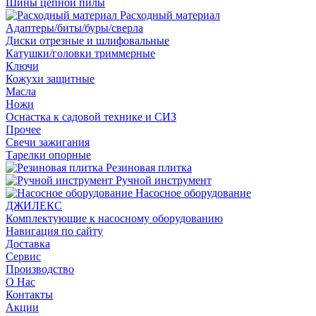
Шины цепной пилы
Расходный материал
Адаптеры/биты/буры/сверла
Диски отрезные и шлифовальные
Катушки/головки триммерные
Ключи
Кожухи защитные
Масла
Ножи
Оснастка к садовой технике и СИЗ
Прочее
Свечи зажигания
Тарелки опорные
Резиновая плитка
Ручной инструмент
Насосное оборудование
ДЖИЛЕКС
Комплектующие к насосному оборудованию
Навигация по сайту
Доставка
Сервис
Производство
О Нас
Контакты
Акции