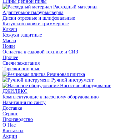
Шины цепной пилы
Расходный материал
Адаптеры/биты/буры/сверла
Диски отрезные и шлифовальные
Катушки/головки триммерные
Ключи
Кожухи защитные
Масла
Ножи
Оснастка к садовой технике и СИЗ
Прочее
Свечи зажигания
Тарелки опорные
Резиновая плитка
Ручной инструмент
Насосное оборудование
ДЖИЛЕКС
Комплектующие к насосному оборудованию
Навигация по сайту
Доставка
Сервис
Производство
О Нас
Контакты
Акции