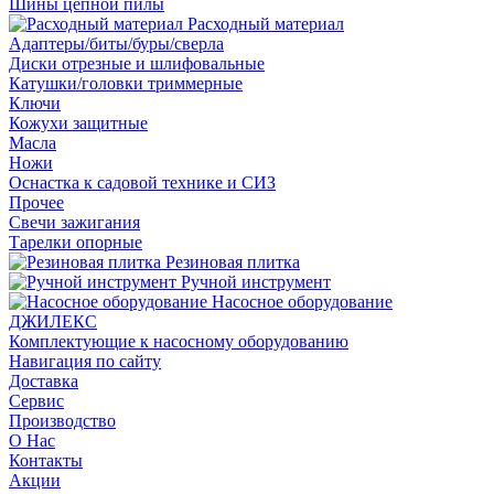
Шины цепной пилы
Расходный материал
Адаптеры/биты/буры/сверла
Диски отрезные и шлифовальные
Катушки/головки триммерные
Ключи
Кожухи защитные
Масла
Ножи
Оснастка к садовой технике и СИЗ
Прочее
Свечи зажигания
Тарелки опорные
Резиновая плитка
Ручной инструмент
Насосное оборудование
ДЖИЛЕКС
Комплектующие к насосному оборудованию
Навигация по сайту
Доставка
Сервис
Производство
О Нас
Контакты
Акции