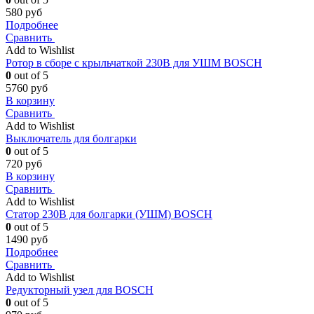
580
руб
Подробнее
Сравнить
Add to Wishlist
Ротор в сборе с крыльчаткой 230В для УШМ BOSCH
0
out of 5
5760
руб
В корзину
Сравнить
Add to Wishlist
Выключатель для болгарки
0
out of 5
720
руб
В корзину
Сравнить
Add to Wishlist
Статор 230В для болгарки (УШМ) BOSCH
0
out of 5
1490
руб
Подробнее
Сравнить
Add to Wishlist
Редукторный узел для BOSCH
0
out of 5