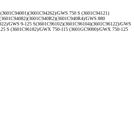
(3601C94001)(3601C94262)/GWS 750 S (3601C94121)
 (3601C94082)(3601C940R2)(3601C940R4)/GWS 880
6022)/GWS 9-125 S(3601C96102)(3601C96104)(3601C96122)/GWS
125 S (3601C96182)/GWX 750-115 (3601GC9000)/GWX 750-125