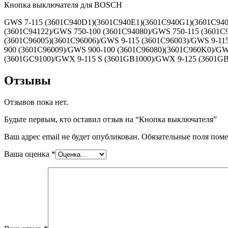
Кнопка выключателя для BOSCH
GWS 7-115 (3601C940D1)(3601C940E1)(3601C940G1)(3601C940
(3601C94122)/GWS 750-100 (3601C94080)/GWS 750-115 (3601
(3601C96005)(3601C96006)/GWS 9-115 (3601C96003)/GWS 9-11
900 (3601C96009)/GWS 900-100 (3601C96080)(3601C960K0)/GW
(3601GC9100)/GWX 9-115 S (3601GB1000)/GWX 9-125 (3601G
Отзывы
Отзывов пока нет.
Будьте первым, кто оставил отзыв на “Кнопка выключателя”
Ваш адрес email не будет опубликован.
Обязательные поля пом
Ваша оценка
*