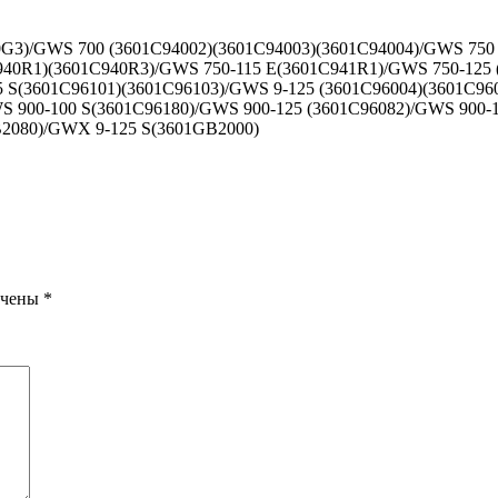
G3)/GWS 700 (3601C94002)(3601C94003)(3601C94004)/GWS 750 
C940R1)(3601C940R3)/GWS 750-115 E(3601C941R1)/GWS 750-125
5 S(3601C96101)(3601C96103)/GWS 9-125 (3601C96004)(3601C9
S 900-100 S(3601C96180)/GWS 900-125 (3601C96082)/GWS 900-
B2080)/GWX 9-125 S(3601GB2000)
ечены
*