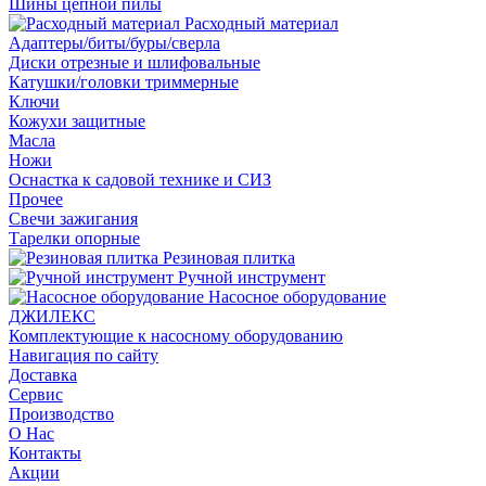
Шины цепной пилы
Расходный материал
Адаптеры/биты/буры/сверла
Диски отрезные и шлифовальные
Катушки/головки триммерные
Ключи
Кожухи защитные
Масла
Ножи
Оснастка к садовой технике и СИЗ
Прочее
Свечи зажигания
Тарелки опорные
Резиновая плитка
Ручной инструмент
Насосное оборудование
ДЖИЛЕКС
Комплектующие к насосному оборудованию
Навигация по сайту
Доставка
Сервис
Производство
О Нас
Контакты
Акции