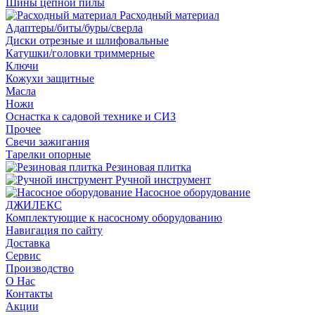
Шины цепной пилы
Расходный материал
Адаптеры/биты/буры/сверла
Диски отрезные и шлифовальные
Катушки/головки триммерные
Ключи
Кожухи защитные
Масла
Ножи
Оснастка к садовой технике и СИЗ
Прочее
Свечи зажигания
Тарелки опорные
Резиновая плитка
Ручной инструмент
Насосное оборудование
ДЖИЛЕКС
Комплектующие к насосному оборудованию
Навигация по сайту
Доставка
Сервис
Производство
О Нас
Контакты
Акции