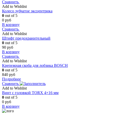
Сравнить
Add to Wishlist
Колесо зубчатое эксцентрика
0
out of 5
0
руб
В корзину
Сравнить
Add to Wishlist
Штифт предохранительный
0
out of 5
90
руб
В корзину
Сравнить
Add to Wishlist
Крепежная скоба для лобзика BOSCH
0
out of 5
840
руб
Подробнее
Сравнить
Add to Wishlist
Винт с головкой TORX 4×16 мм
0
out of 5
0
руб
В корзину