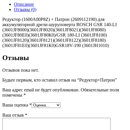
Описание
Отзывы (0)
Редуктор (1600A00P8Z) + Патрон (2609112190) для
аккумуляторной дрели-шуруповерта BOSCH GSR 140-LI
(3601JF8000)(3601JF8020)(3601JF8021)(3601JF8080)
(3601JF80Е0)(3601JF80К0)/GSR 180-LI (3601JF8100)
(3601JF8120)(3601JF8121)(3601JF8122)(3601JF8180)
(3601JF81Е0)(3601JF81К0)GSR18V-190 (3601JH1010)
Отзывы
Отзывов пока нет.
Будьте первым, кто оставил отзыв на “Редуктор+Патрон”
Ваш адрес email не будет опубликован.
Обязательные поля
помечены
*
Ваша оценка
*
Ваш отзыв
*