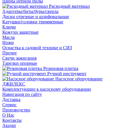
Шины цепной пилы
Расходный материал
Адаптеры/биты/буры/сверла
Диски отрезные и шлифовальные
Катушки/головки триммерные
Ключи
Кожухи защитные
Масла
Ножи
Оснастка к садовой технике и СИЗ
Прочее
Свечи зажигания
Тарелки опорные
Резиновая плитка
Ручной инструмент
Насосное оборудование
ДЖИЛЕКС
Комплектующие к насосному оборудованию
Навигация по сайту
Доставка
Сервис
Производство
О Нас
Контакты
Акции