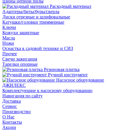
Шины цепной пилы
Расходный материал
Адаптеры/биты/буры/сверла
Диски отрезные и шлифовальные
Катушки/головки триммерные
Ключи
Кожухи защитные
Масла
Ножи
Оснастка к садовой технике и СИЗ
Прочее
Свечи зажигания
Тарелки опорные
Резиновая плитка
Ручной инструмент
Насосное оборудование
ДЖИЛЕКС
Комплектующие к насосному оборудованию
Навигация по сайту
Доставка
Сервис
Производство
О Нас
Контакты
Акции