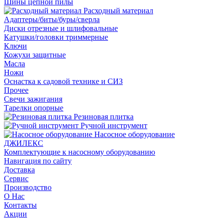
Шины цепной пилы
Расходный материал
Адаптеры/биты/буры/сверла
Диски отрезные и шлифовальные
Катушки/головки триммерные
Ключи
Кожухи защитные
Масла
Ножи
Оснастка к садовой технике и СИЗ
Прочее
Свечи зажигания
Тарелки опорные
Резиновая плитка
Ручной инструмент
Насосное оборудование
ДЖИЛЕКС
Комплектующие к насосному оборудованию
Навигация по сайту
Доставка
Сервис
Производство
О Нас
Контакты
Акции