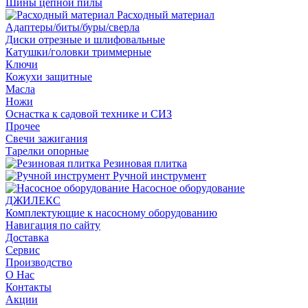
Шины цепной пилы
Расходный материал
Адаптеры/биты/буры/сверла
Диски отрезные и шлифовальные
Катушки/головки триммерные
Ключи
Кожухи защитные
Масла
Ножи
Оснастка к садовой технике и СИЗ
Прочее
Свечи зажигания
Тарелки опорные
Резиновая плитка
Ручной инструмент
Насосное оборудование
ДЖИЛЕКС
Комплектующие к насосному оборудованию
Навигация по сайту
Доставка
Сервис
Производство
О Нас
Контакты
Акции