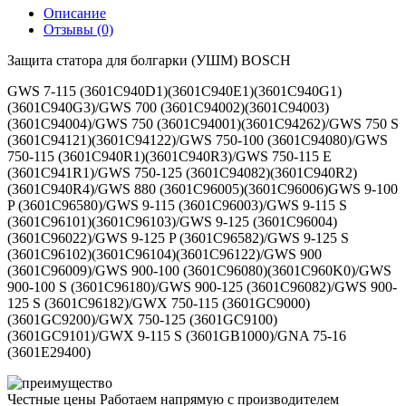
Описание
Отзывы (0)
Защита статора для болгарки (УШМ) BOSCH
GWS 7-115 (3601C940D1)(3601C940E1)(3601C940G1)
(3601C940G3)/GWS 700 (3601C94002)(3601C94003)
(3601C94004)/GWS 750 (3601C94001)(3601C94262)/GWS 750 S
(3601C94121)(3601C94122)/GWS 750-100 (3601C94080)/GWS
750-115 (3601C940R1)(3601C940R3)/GWS 750-115 E
(3601C941R1)/GWS 750-125 (3601C94082)(3601C940R2)
(3601C940R4)/GWS 880 (3601C96005)(3601C96006)GWS 9-100
P (3601C96580)/GWS 9-115 (3601C96003)/GWS 9-115 S
(3601C96101)(3601C96103)/GWS 9-125 (3601C96004)
(3601C96022)/GWS 9-125 P (3601C96582)/GWS 9-125 S
(3601C96102)(3601C96104)(3601C96122)/GWS 900
(3601C96009)/GWS 900-100 (3601C96080)(3601C960K0)/GWS
900-100 S (3601C96180)/GWS 900-125 (3601C96082)/GWS 900-
125 S (3601C96182)/GWX 750-115 (3601GC9000)
(3601GC9200)/GWX 750-125 (3601GC9100)
(3601GC9101)/GWX 9-115 S (3601GB1000)/GNA 75-16
(3601E29400)
Честные цены
Работаем напрямую с производителем