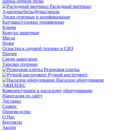
Шины цепной пилы
Расходный материал
Адаптеры/биты/буры/сверла
Диски отрезные и шлифовальные
Катушки/головки триммерные
Ключи
Кожухи защитные
Масла
Ножи
Оснастка к садовой технике и СИЗ
Прочее
Свечи зажигания
Тарелки опорные
Резиновая плитка
Ручной инструмент
Насосное оборудование
ДЖИЛЕКС
Комплектующие к насосному оборудованию
Навигация по сайту
Доставка
Сервис
Производство
О Нас
Контакты
Акции