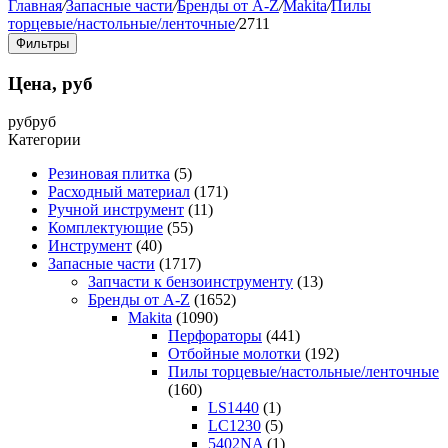
Главная
/
Запасные части
/
Бренды от A-Z
/
Makita
/
Пилы
торцевые/настольные/ленточные
/
2711
Фильтры
Цена, руб
руб
руб
Категории
Резиновая плитка
(5)
Расходный материал
(171)
Ручной инструмент
(11)
Комплектующие
(55)
Инструмент
(40)
Запасные части
(1717)
Запчасти к бензоинструменту
(13)
Бренды от A-Z
(1652)
Makita
(1090)
Перфораторы
(441)
Отбойные молотки
(192)
Пилы торцевые/настольные/ленточные
(160)
LS1440
(1)
LC1230
(5)
5402NA
(1)