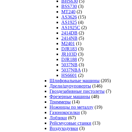
BHS630
(5)
BSS730
(3)
MT240
(2)
AS3626
(15)
AS1925
(4)
AS1925C
(2)
2414DB
(2)
2414NB
(5)
M2401
(1)
DJR183
(3)
JR103D
(3)
DJR188
(7)
5037NB
(3)
5037NBA
(1)
HS6601
(2)
Шлифовальные машины
(205)
Дрели/шуруповерты
(146)
Гвоздезабивные пистолеты
(7)
Фрезерные машины
(48)
Триммеры
(14)
Ножницы по металлу
(19)
Газонокосилки
(3)
Лобзики
(67)
Рейсмусовые станки
(13)
Воздуходувки
(3)