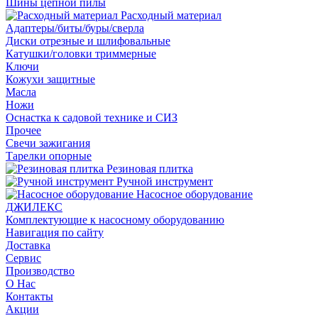
Шины цепной пилы
Расходный материал
Адаптеры/биты/буры/сверла
Диски отрезные и шлифовальные
Катушки/головки триммерные
Ключи
Кожухи защитные
Масла
Ножи
Оснастка к садовой технике и СИЗ
Прочее
Свечи зажигания
Тарелки опорные
Резиновая плитка
Ручной инструмент
Насосное оборудование
ДЖИЛЕКС
Комплектующие к насосному оборудованию
Навигация по сайту
Доставка
Сервис
Производство
О Нас
Контакты
Акции