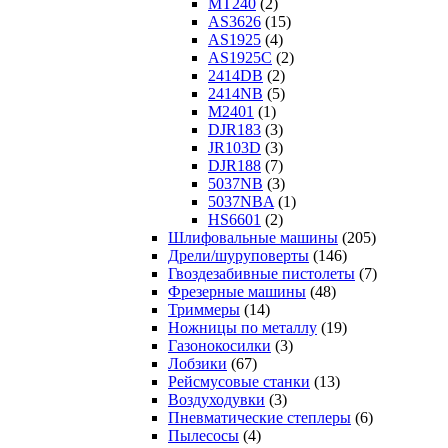
MT240
(2)
AS3626
(15)
AS1925
(4)
AS1925C
(2)
2414DB
(2)
2414NB
(5)
M2401
(1)
DJR183
(3)
JR103D
(3)
DJR188
(7)
5037NB
(3)
5037NBA
(1)
HS6601
(2)
Шлифовальные машины
(205)
Дрели/шуруповерты
(146)
Гвоздезабивные пистолеты
(7)
Фрезерные машины
(48)
Триммеры
(14)
Ножницы по металлу
(19)
Газонокосилки
(3)
Лобзики
(67)
Рейсмусовые станки
(13)
Воздуходувки
(3)
Пневматические степлеры
(6)
Пылесосы
(4)