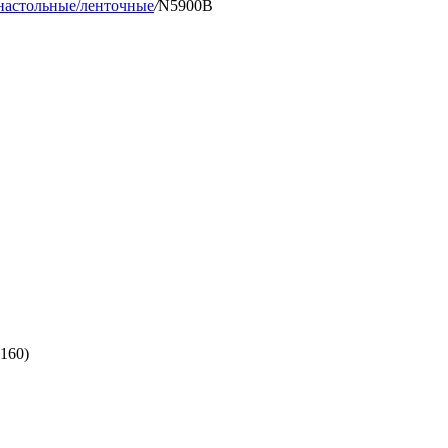
настольные/ленточные
/
N5900B
(160)