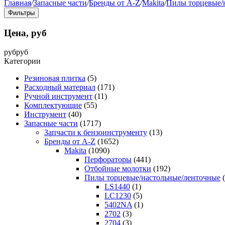
Главная
/
Запасные части
/
Бренды от A-Z
/
Makita
/
Пилы торцевые/
Фильтры
Цена, руб
руб
руб
Категории
Резиновая плитка
(5)
Расходный материал
(171)
Ручной инструмент
(11)
Комплектующие
(55)
Инструмент
(40)
Запасные части
(1717)
Запчасти к бензоинструменту
(13)
Бренды от A-Z
(1652)
Makita
(1090)
Перфораторы
(441)
Отбойные молотки
(192)
Пилы торцевые/настольные/ленточные
LS1440
(1)
LC1230
(5)
5402NA
(1)
2702
(3)
2704
(3)