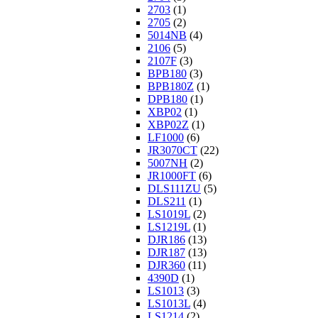
2703
(1)
2705
(2)
5014NB
(4)
2106
(5)
2107F
(3)
BPB180
(3)
BPB180Z
(1)
DPB180
(1)
XBP02
(1)
XBP02Z
(1)
LF1000
(6)
JR3070CT
(22)
5007NH
(2)
JR1000FT
(6)
DLS111ZU
(5)
DLS211
(1)
LS1019L
(2)
LS1219L
(1)
DJR186
(13)
DJR187
(13)
DJR360
(11)
4390D
(1)
LS1013
(3)
LS1013L
(4)
LS1214
(2)