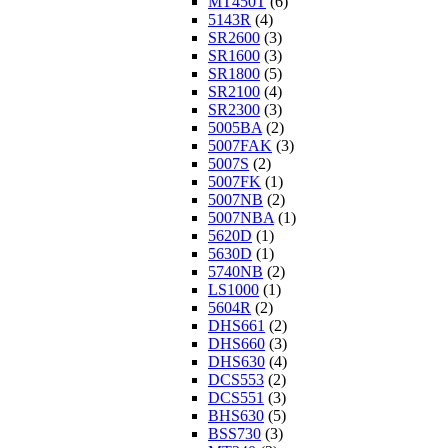
MT450T
(6)
5143R
(4)
SR2600
(3)
SR1600
(3)
SR1800
(5)
SR2100
(4)
SR2300
(3)
5005BA
(2)
5007FAK
(3)
5007S
(2)
5007FK
(1)
5007NB
(2)
5007NBA
(1)
5620D
(1)
5630D
(1)
5740NB
(2)
LS1000
(1)
5604R
(2)
DHS661
(2)
DHS660
(3)
DHS630
(4)
DCS553
(2)
DCS551
(3)
BHS630
(5)
BSS730
(3)