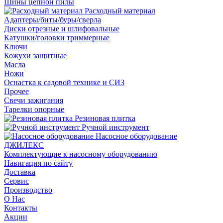
Шины цепной пилы
Расходный материал
Адаптеры/биты/буры/сверла
Диски отрезные и шлифовальные
Катушки/головки триммерные
Ключи
Кожухи защитные
Масла
Ножи
Оснастка к садовой технике и СИЗ
Прочее
Свечи зажигания
Тарелки опорные
Резиновая плитка
Ручной инструмент
Насосное оборудование
ДЖИЛЕКС
Комплектующие к насосному оборудованию
Навигация по сайту
Доставка
Сервис
Производство
О Нас
Контакты
Акции