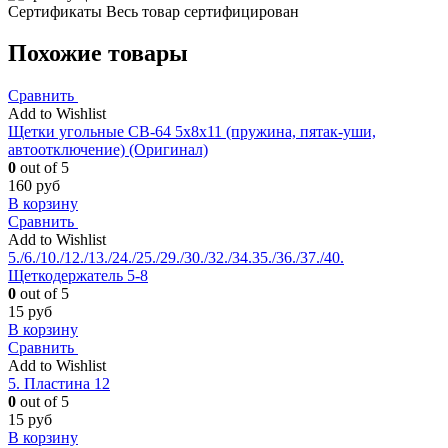
Сертификаты
Весь товар сертифицирован
Похожие товары
Сравнить
Add to Wishlist
Щетки угольные CB-64 5x8x11 (пружина, пятак-уши,
автоотключение) (Оригинал)
0
out of 5
160
руб
В корзину
Сравнить
Add to Wishlist
5./6./10./12./13./24./25./29./30./32./34.35./36./37./40.
Щеткодержатель 5-8
0
out of 5
15
руб
В корзину
Сравнить
Add to Wishlist
5. Пластина 12
0
out of 5
15
руб
В корзину