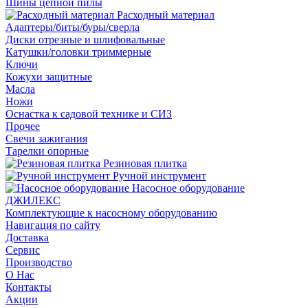
Шины цепной пилы
Расходный материал
Адаптеры/биты/буры/сверла
Диски отрезные и шлифовальные
Катушки/головки триммерные
Ключи
Кожухи защитные
Масла
Ножи
Оснастка к садовой технике и СИЗ
Прочее
Свечи зажигания
Тарелки опорные
Резиновая плитка
Ручной инструмент
Насосное оборудование
ДЖИЛЕКС
Комплектующие к насосному оборудованию
Навигация по сайту
Доставка
Сервис
Производство
О Нас
Контакты
Акции