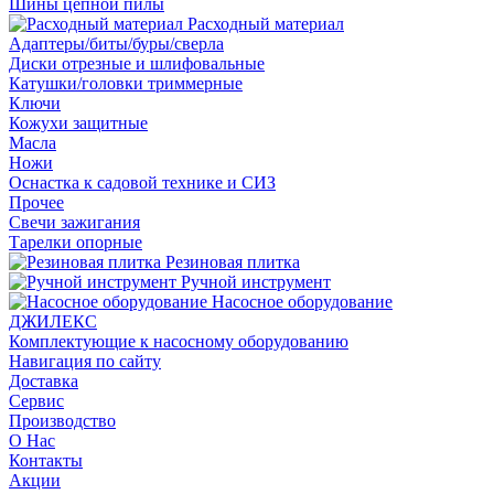
Шины цепной пилы
Расходный материал
Адаптеры/биты/буры/сверла
Диски отрезные и шлифовальные
Катушки/головки триммерные
Ключи
Кожухи защитные
Масла
Ножи
Оснастка к садовой технике и СИЗ
Прочее
Свечи зажигания
Тарелки опорные
Резиновая плитка
Ручной инструмент
Насосное оборудование
ДЖИЛЕКС
Комплектующие к насосному оборудованию
Навигация по сайту
Доставка
Сервис
Производство
О Нас
Контакты
Акции