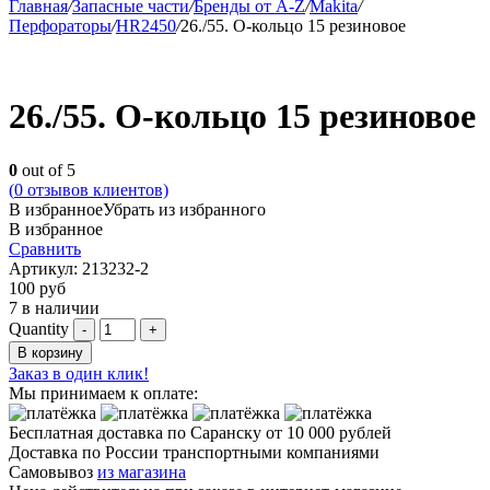
Главная
/
Запасные части
/
Бренды от A-Z
/
Makita
/
Перфораторы
/
HR2450
/
26./55. О-кольцо 15 резиновое
26./55. О-кольцо 15 резиновое
0
out of 5
(
0
отзывов клиентов)
В избранное
Убрать из избранного
В избранное
Сравнить
Артикул:
213232-2
100
руб
7 в наличии
Quantity
В корзину
Заказ в один клик!
Мы принимаем к оплате:
Бесплатная доставка по Саранску
от 10 000 рублей
Доставка по России транспортными компаниями
Самовывоз
из магазина