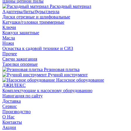
Шины цепной пилы
Расходный материал
Адаптеры/биты/буры/сверла
Диски отрезные и шлифовальные
Катушки/головки триммерные
Ключи
Кожухи защитные
Масла
Ножи
Оснастка к садовой технике и СИЗ
Прочее
Свечи зажигания
Тарелки опорные
Резиновая плитка
Ручной инструмент
Насосное оборудование
ДЖИЛЕКС
Комплектующие к насосному оборудованию
Навигация по сайту
Доставка
Сервис
Производство
О Нас
Контакты
Акции