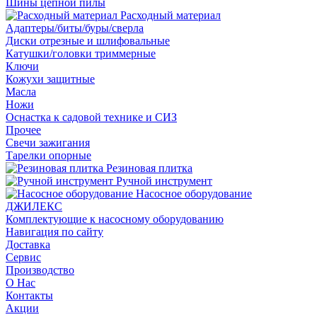
Шины цепной пилы
Расходный материал
Адаптеры/биты/буры/сверла
Диски отрезные и шлифовальные
Катушки/головки триммерные
Ключи
Кожухи защитные
Масла
Ножи
Оснастка к садовой технике и СИЗ
Прочее
Свечи зажигания
Тарелки опорные
Резиновая плитка
Ручной инструмент
Насосное оборудование
ДЖИЛЕКС
Комплектующие к насосному оборудованию
Навигация по сайту
Доставка
Сервис
Производство
О Нас
Контакты
Акции