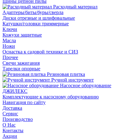
Шины цепной пилы
Расходный материал
Адаптеры/биты/буры/сверла
Диски отрезные и шлифовальные
Катушки/головки триммерные
Ключи
Кожухи защитные
Масла
Ножи
Оснастка к садовой технике и СИЗ
Прочее
Свечи зажигания
Тарелки опорные
Резиновая плитка
Ручной инструмент
Насосное оборудование
ДЖИЛЕКС
Комплектующие к насосному оборудованию
Навигация по сайту
Доставка
Сервис
Производство
О Нас
Контакты
Акции