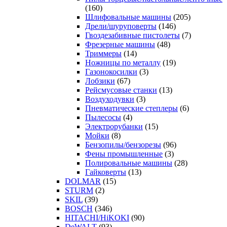
(160)
Шлифовальные машины
(205)
Дрели/шуруповерты
(146)
Гвоздезабивные пистолеты
(7)
Фрезерные машины
(48)
Триммеры
(14)
Ножницы по металлу
(19)
Газонокосилки
(3)
Лобзики
(67)
Рейсмусовые станки
(13)
Воздуходувки
(3)
Пневматические степлеры
(6)
Пылесосы
(4)
Электрорубанки
(15)
Мойки
(8)
Бензопилы/бензорезы
(96)
Фены промышленные
(3)
Полировальные машины
(28)
Гайковерты
(13)
DOLMAR
(15)
STURM
(2)
SKIL
(39)
BOSCH
(346)
HITACHI/HiKOKI
(90)
DeWALT
(93)