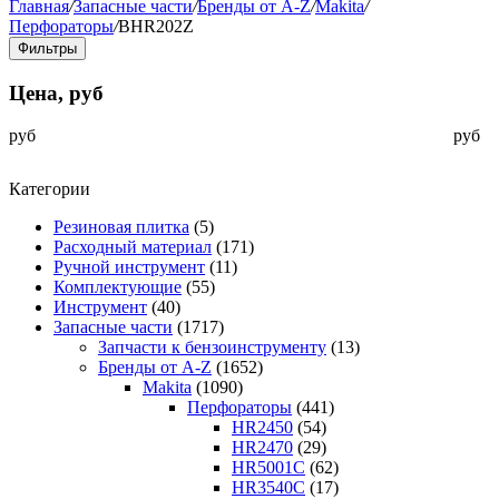
Главная
/
Запасные части
/
Бренды от A-Z
/
Makita
/
Перфораторы
/
BHR202Z
Фильтры
Цена, руб
руб
руб
Категории
Резиновая плитка
(5)
Расходный материал
(171)
Ручной инструмент
(11)
Комплектующие
(55)
Инструмент
(40)
Запасные части
(1717)
Запчасти к бензоинструменту
(13)
Бренды от A-Z
(1652)
Makita
(1090)
Перфораторы
(441)
HR2450
(54)
HR2470
(29)
HR5001C
(62)
HR3540C
(17)