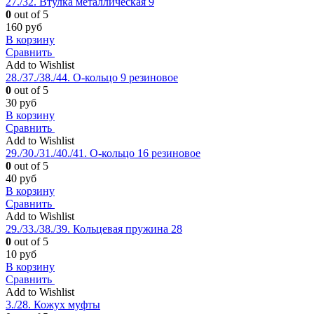
27./32. Втулка металлическая 9
0
out of 5
160
руб
В корзину
Сравнить
Add to Wishlist
28./37./38./44. О-кольцо 9 резиновое
0
out of 5
30
руб
В корзину
Сравнить
Add to Wishlist
29./30./31./40./41. О-кольцо 16 резиновое
0
out of 5
40
руб
В корзину
Сравнить
Add to Wishlist
29./33./38./39. Кольцевая пружина 28
0
out of 5
10
руб
В корзину
Сравнить
Add to Wishlist
3./28. Кожух муфты