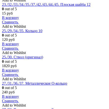
Add to Wishlist
23./32./33./34./35./37./42./43./44./45. Плоская шайба 12
0
out of 5
15
руб
В корзину
Сравнить
Add to Wishlist
25./29./34./35. Кольцо 10
0
out of 5
120
руб
В корзину
Сравнить
Add to Wishlist
25./30. Ствол (оригинал)
0
out of 5
1820
руб
В корзину
Сравнить
Add to Wishlist
27./31./36./37. Металлическое О-кольцо
0
out of 5
240
руб
В корзину
Сравнить
Add to Wishlist