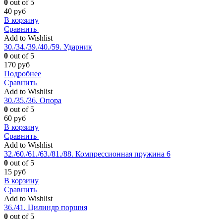
0
out of 5
40
руб
В корзину
Сравнить
Add to Wishlist
30./34./39./40./59. Ударник
0
out of 5
170
руб
Подробнее
Сравнить
Add to Wishlist
30./35./36. Опора
0
out of 5
60
руб
В корзину
Сравнить
Add to Wishlist
32./60./61./63./81./88. Компрессионная пружина 6
0
out of 5
15
руб
В корзину
Сравнить
Add to Wishlist
36./41. Цилиндр поршня
0
out of 5