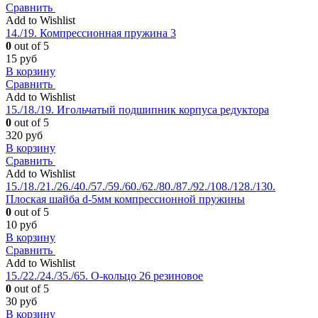
Сравнить
Add to Wishlist
14./19. Компрессионная пружина 3
0
out of 5
15
руб
В корзину
Сравнить
Add to Wishlist
15./18./19. Игольчатый подшипник корпуса редуктора
0
out of 5
320
руб
В корзину
Сравнить
Add to Wishlist
15./18./21./26./40./57./59./60./62./80./87./92./108./128./130.
Плоская шайба d-5мм компрессионной пружины
0
out of 5
10
руб
В корзину
Сравнить
Add to Wishlist
15./22./24./35./65. О-кольцо 26 резиновое
0
out of 5
30
руб
В корзину