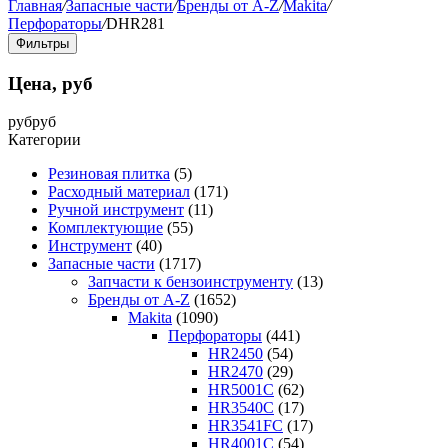
Главная
/
Запасные части
/
Бренды от A-Z
/
Makita
/
Перфораторы
/
DHR281
Фильтры
Цена, руб
руб
руб
Категории
Резиновая плитка
(5)
Расходный материал
(171)
Ручной инструмент
(11)
Комплектующие
(55)
Инструмент
(40)
Запасные части
(1717)
Запчасти к бензоинструменту
(13)
Бренды от A-Z
(1652)
Makita
(1090)
Перфораторы
(441)
HR2450
(54)
HR2470
(29)
HR5001C
(62)
HR3540C
(17)
HR3541FC
(17)
HR4001C
(54)