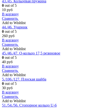
43./45. Кольцевая пружина
0
out of 5
10
руб
В корзину
Сравнить
Add to Wishlist
44./46. Ударник
0
out of 5
260
руб
В корзину
Сравнить
Add to Wishlist
45./46./47. О-кольцо 17,5 резиновое
0
out of 5
40
руб
В корзину
Сравнить
Add to Wishlist
5./106./127. Плоская шайба
0
out of 5
30
руб
В корзину
Сравнить
Add to Wishlist
51./54./56. Стопорное кольцо U-6