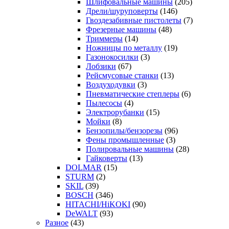
Шлифовальные машины
(205)
Дрели/шуруповерты
(146)
Гвоздезабивные пистолеты
(7)
Фрезерные машины
(48)
Триммеры
(14)
Ножницы по металлу
(19)
Газонокосилки
(3)
Лобзики
(67)
Рейсмусовые станки
(13)
Воздуходувки
(3)
Пневматические степлеры
(6)
Пылесосы
(4)
Электрорубанки
(15)
Мойки
(8)
Бензопилы/бензорезы
(96)
Фены промышленные
(3)
Полировальные машины
(28)
Гайковерты
(13)
DOLMAR
(15)
STURM
(2)
SKIL
(39)
BOSCH
(346)
HITACHI/HiKOKI
(90)
DeWALT
(93)
Разное
(43)