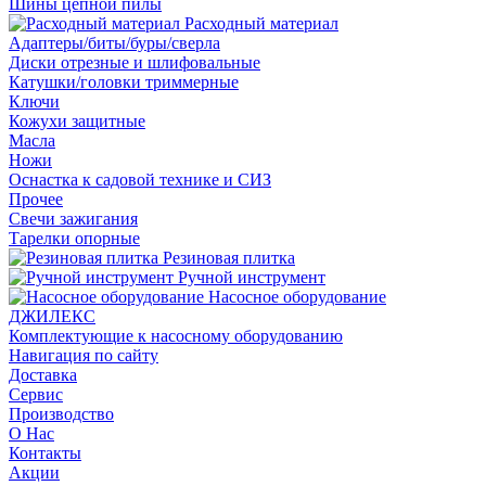
Шины цепной пилы
Расходный материал
Адаптеры/биты/буры/сверла
Диски отрезные и шлифовальные
Катушки/головки триммерные
Ключи
Кожухи защитные
Масла
Ножи
Оснастка к садовой технике и СИЗ
Прочее
Свечи зажигания
Тарелки опорные
Резиновая плитка
Ручной инструмент
Насосное оборудование
ДЖИЛЕКС
Комплектующие к насосному оборудованию
Навигация по сайту
Доставка
Сервис
Производство
О Нас
Контакты
Акции