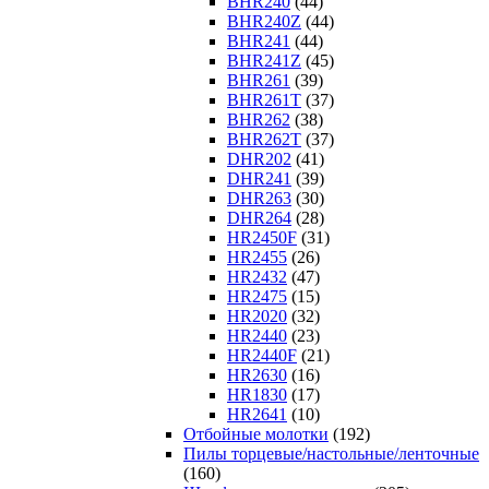
BHR240
(44)
BHR240Z
(44)
BHR241
(44)
BHR241Z
(45)
BHR261
(39)
BHR261T
(37)
BHR262
(38)
BHR262T
(37)
DHR202
(41)
DHR241
(39)
DHR263
(30)
DHR264
(28)
HR2450F
(31)
HR2455
(26)
HR2432
(47)
HR2475
(15)
HR2020
(32)
HR2440
(23)
HR2440F
(21)
HR2630
(16)
HR1830
(17)
HR2641
(10)
Отбойные молотки
(192)
Пилы торцевые/настольные/ленточные
(160)