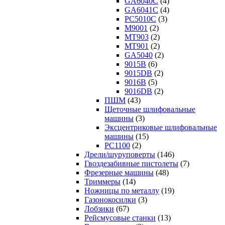
GA6040C
(4)
GA6041C
(4)
PC5010C
(3)
M9001
(2)
MT903
(2)
MT901
(2)
GA5040
(2)
9015B
(6)
9015DB
(2)
9016B
(5)
9016DB
(2)
ПШМ
(43)
Щеточные шлифовальные
машины
(3)
Эксцентриковые шлифовальные
машины
(15)
PC1100
(2)
Дрели/шуруповерты
(146)
Гвоздезабивные пистолеты
(7)
Фрезерные машины
(48)
Триммеры
(14)
Ножницы по металлу
(19)
Газонокосилки
(3)
Лобзики
(67)
Рейсмусовые станки
(13)