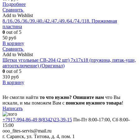
Подробнее
Сравнить
Add to Wishlist
8./16./26./36./39./40./42./47./49./64./74./118. Прижимная
пластина
0
out of 5
50
руб
В корзину
Сравнить
Add to Wishlist
Щетки угольные CB-204 (2 шт) 7x17x18 (пружина, пятак-уши,
автоотключение) (Оригинал)
0
out of 5
310
руб
В корзину
Не смогли найти
то что нужно?
Опишите нам
что Вы
искали, и мы поможем Вам с
поиском нужного товара
!
Написать
+7917-994-86-49 8(8342)23-39-15
Пн-Пт 8:00-17:00, Сб 8:00-
15:00
ooo_fites-servis@mail.ru
г. Саранск, ул. Титова, д. 4, пом. 1