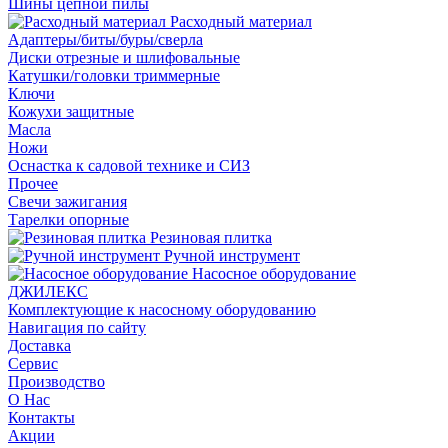
Шины цепной пилы
Расходный материал
Адаптеры/биты/буры/сверла
Диски отрезные и шлифовальные
Катушки/головки триммерные
Ключи
Кожухи защитные
Масла
Ножи
Оснастка к садовой технике и СИЗ
Прочее
Свечи зажигания
Тарелки опорные
Резиновая плитка
Ручной инструмент
Насосное оборудование
ДЖИЛЕКС
Комплектующие к насосному оборудованию
Навигация по сайту
Доставка
Сервис
Производство
О Нас
Контакты
Акции