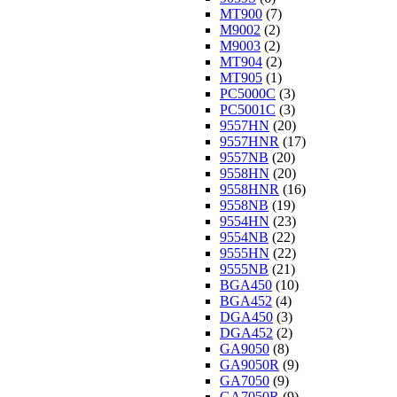
MT900
(7)
M9002
(2)
M9003
(2)
MT904
(2)
MT905
(1)
PC5000C
(3)
PC5001C
(3)
9557HN
(20)
9557HNR
(17)
9557NB
(20)
9558HN
(20)
9558HNR
(16)
9558NB
(19)
9554HN
(23)
9554NB
(22)
9555HN
(22)
9555NB
(21)
BGA450
(10)
BGA452
(4)
DGA450
(3)
DGA452
(2)
GA9050
(8)
GA9050R
(9)
GA7050
(9)
GA7050R
(9)