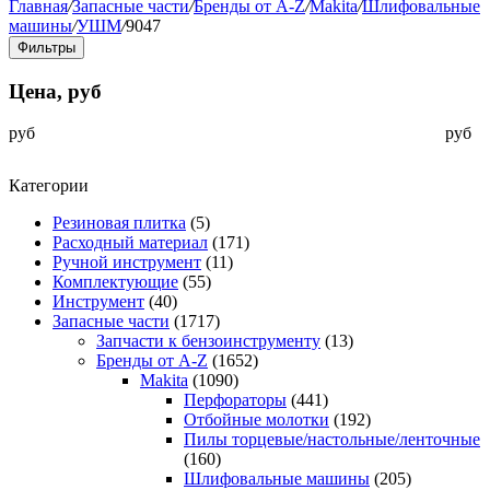
Главная
/
Запасные части
/
Бренды от A-Z
/
Makita
/
Шлифовальные
машины
/
УШМ
/
9047
Фильтры
Цена, руб
руб
руб
Категории
Резиновая плитка
(5)
Расходный материал
(171)
Ручной инструмент
(11)
Комплектующие
(55)
Инструмент
(40)
Запасные части
(1717)
Запчасти к бензоинструменту
(13)
Бренды от A-Z
(1652)
Makita
(1090)
Перфораторы
(441)
Отбойные молотки
(192)
Пилы торцевые/настольные/ленточные
(160)
Шлифовальные машины
(205)