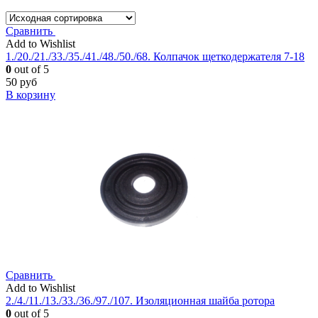
Сравнить
Add to Wishlist
1./20./21./33./35./41./48./50./68. Колпачок щеткодержателя 7-18
0
out of 5
50
руб
В корзину
Сравнить
Add to Wishlist
2./4./11./13./33./36./97./107. Изоляционная шайба ротора
0
out of 5